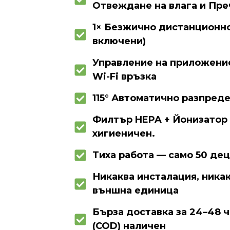
Отвеждане на влага и Пре
1× Безжично дистанционно
включени)
Управление на приложение
Wi-Fi връзка
115° Автоматично разпред
Филтър HEPA + Йонизатор з
хигиеничен.
Тиха работа — само 50 де
Никаква инсталация, никак
външна единица
Бърза доставка за 24–48 
(COD) наличен