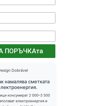
А ПОРЪЧКАта
ак намалява сметката
електроенергия.
ици консумират 2 000–3 500
използват електроенергия и