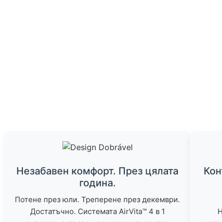
Незабавен комфорт. През цялата
Кон
година.
Потене през юли. Треперене през декември.
Достатъчно. Системата AirVita™ 4 в 1
Н