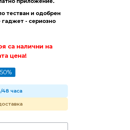
латно приложение.
 тестван и одобрен
е гаджет - сериозно
оя са налични на
та цена!
-50%
4/48 часа
доставка