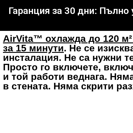
Гаранция за 30 дни: Пълно
AirVita™ охлажда до 120 м
за 15 минути
. Не се изискв
инсталация. Не са нужни т
Просто го включете, включ
и той работи веднага. Ням
в стената. Няма скрити раз