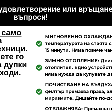
 удовлетворение или връщане
въпроси!
² само
МИГНОВЕННО ОХЛАЖДАНЕ
а
температурата на стаята с 
ехници.
15 минути. Няма повече ча
ете го
ЗИМНО ОТОПЛЕНИЕ: Дейс
а дупки
отоплител. Едно устройств
ходи.
няма нужда да купувате д
ПОЧИСТВАНЕ НА ВЪЗДУХА
филтър премахва праха, а
миризмите. Дишайте по-до
ОТВЛАЖНЯВА: Премахва вл