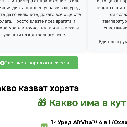
остта и таймера от приложението или
изтощават пор
ичния дистанционен управляващ уред.
същата произв
е да го включите, докато все още сте
Той охла
колата. Просто влезте през вратата и
температур
ературата е точно там, където искате.
спестявани
Нула пъти на контролната панел.
Един инструм
Поставете поръчката си сега
кво казват хората
🎁 Какво има в ку
1× Уред AirVita™ 4 в 1 (Ох