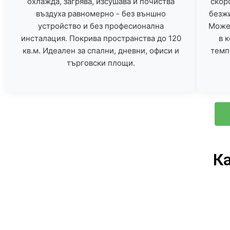
охлажда, загрява, изсушава и почиства
скор
въздуха равномерно - без външно
безж
устройство и без професионална
Может
инсталация. Покрива пространства до 120
в 
кв.м. Идеален за спални, дневни, офиси и
темп
търговски площи.
Ка