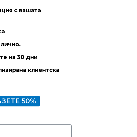
нция с вашата
са
алично.
те на 30 дни
ализирана клиентска
ЗЕТЕ 50%