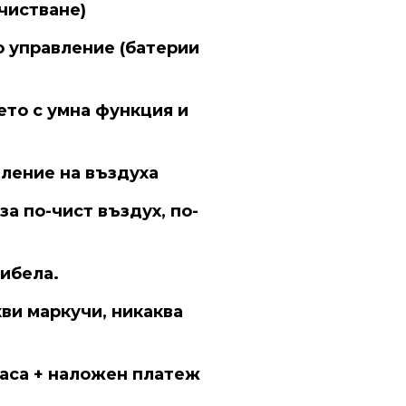
чистване)
 управление (батерии
то с умна функция и
еление на въздуха
а по-чист въздух, по-
цибела.
ви маркучи, никаква
часа + наложен платеж