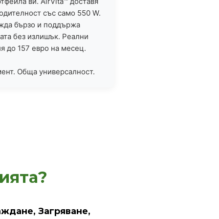
тфейла ви. AirVita™ доставя
одителност със само 550 W.
жда бързо и поддържа
ата без излишък. Реални
я до 157 евро на месец.
ент. Обща универсалност.
тията?
лаждане, Загряване,