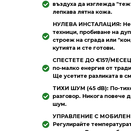
въздуха да изглежда "теж
лепкава лятна кожа.
НУЛЕВА ИНСТАЛАЦИЯ: Не 
техници, пробиване на ду
строеж на сграда или "ко
кутията и сте готови.
СПЕСТЕТЕ ДО €157/МЕСЕЦ:
по-малко енергия от трад
Ще усетите разликата в см
ТИХИ ШУМ (45 dB): По-тих
разговор. Никога повече д
шум.
УПРАВЛЕНИЕ С МОБИЛЕН
Регулирайте температурат