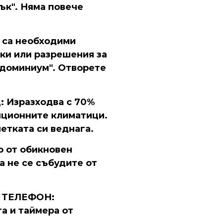
ък". Няма повече
са необходими
пки или разрешения за
ндоминиум". Отворете
 Изразходва с 70%
иционните климатици.
етката си веднага.
о от обикновен
а не се събудите от
 ТЕЛЕФОН:
а и таймера от