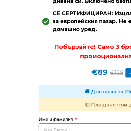
дивана си. Включено безп
СЕ СЕРТИФИЦИРАН: Изцяло
за европейския пазар. Не 
домашно уред.
Побързайте! Само 3 бр
промоционална
€89
€128
🚚 Доставка за 2
💶 Плащане при 
Име и фамилия