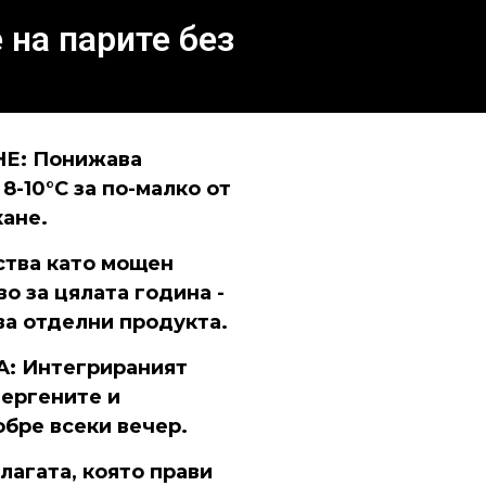
 на парите без
: Понижава
8-10°C за по-малко от
кане.
тва като мощен
о за цялата година -
ва отделни продукта.
: Интегрираният
лергените и
бре всеки вечер.
агата, която прави