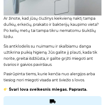
Ar žinote, kad jūsų čiužinys kiekvieną naktį tampa
dulkių, erkėčių, prakaito ir bakterijų kaupimo vieta?
Po kelių metų tai tampa tikru nematomu šiukšlių
lizdu.
Šis antklodėlis su nuimamu ir skalbiamu danga
užtikrina puikią higieną. Jūs galite jį plauti, kada tik
norite, greitai išdžiūsta, ir galite grįžti miegoti ant
švarios ir gaivios paviršiaus.
Pasirūpinta tiems, kurie kenčia nuo alergijos arba
tiesiog nori miegoti visada ant šviežio s lovos.
Švari lova sveikesnis miegas. Paprasta.