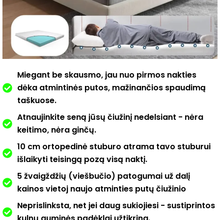
Miegant be skausmo, jau nuo pirmos nakties
dėka atmintinės putos, mažinančios spaudimą
taškuose.
Atnaujinkite seną jūsų čiužinį nedelsiant - nėra
keitimo, nėra ginčų.
10 cm ortopedinė stuburo atrama tavo stuburui
išlaikyti teisingą pozą visą naktį.
5 žvaigždžių (viešbučio) patogumai už dalį
kainos vietoj naujo atminties putų čiužinio
Neprislinksta, net jei daug sukiojiesi - sustiprintos
kulnų guminės padėklai užtikrina.