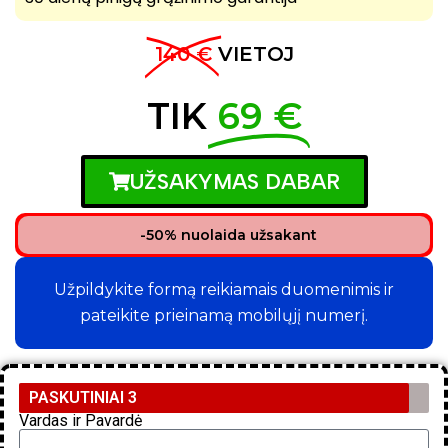
140 €
VIETOJ
TIK
69 €
UŽSAKYMAS DABAR
-50% nuolaida užsakant
Užpildykite formą reikiamais duomenimis ir
pateikite prieinamą mobilųjį numerį.
PASKUTINIAI 3
Vardas ir Pavardė