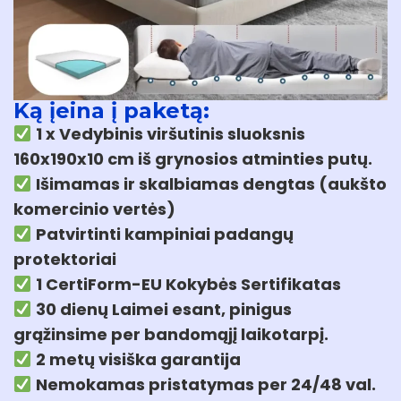
Ką įeina į paketą:
1 x Vedybinis viršutinis sluoksnis
160x190x10 cm iš grynosios atminties putų.
Išimamas ir skalbiamas dengtas (aukšto
komercinio vertės)
Patvirtinti kampiniai padangų
protektoriai
1 CertiForm-EU Kokybės Sertifikatas
30 dienų Laimei esant, pinigus
grąžinsime per bandomąjį laikotarpį.
2 metų visiška garantija
Nemokamas pristatymas per 24/48 val.