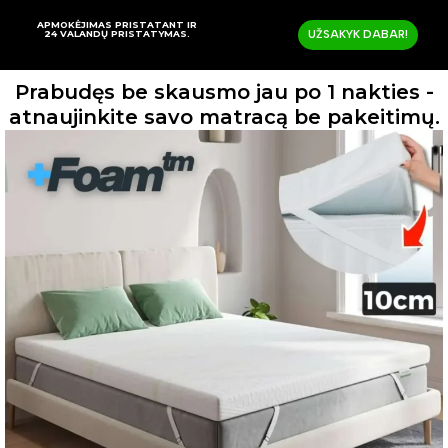
APMOKĖJIMAS PRISTATANT IR
24 VALANDŲ PRISTATYMAS.
UŽSAKYK DABAR!
Prabudęs be skausmo jau po 1 nakties -
atnaujinkite savo matracą be pakeitimų.