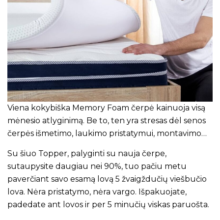
Viena kokybiška Memory Foam čerpė kainuoja visą
mėnesio atlyginimą. Be to, ten yra stresas dėl senos
čerpės išmetimo, laukimo pristatymui, montavimo…
Su šiuo Topper, palyginti su nauja čerpe,
sutaupysite daugiau nei 90%, tuo pačiu metu
paverčiant savo esamą lovą 5 žvaigždučių viešbučio
lova. Nėra pristatymo, nėra vargo. Išpakuojate,
padedate ant lovos ir per 5 minučių viskas paruošta.