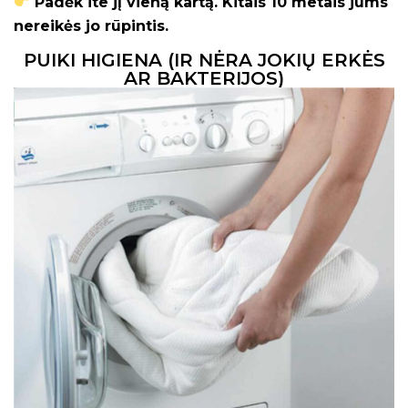
Padėk ite jį vieną kartą. Kitais 10 metais jums
nereikės jo rūpintis.
PUIKI HIGIENA (IR NĖRA JOKIŲ ERKĖS
AR BAKTERIJOS)