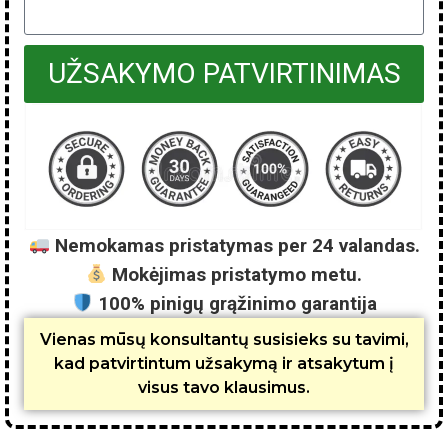
UŽSAKYMO PATVIRTINIMAS
Nemokamas pristatymas per 24 valandas.
Mokėjimas pristatymo metu.
100% pinigų grąžinimo garantija
Vienas mūsų konsultantų susisieks su tavimi,
kad patvirtintum užsakymą ir atsakytum į
visus tavo klausimus.