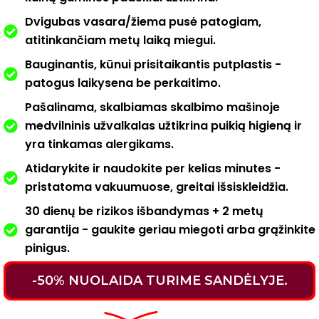
Dvigubas vasara/žiema pusė patogiam,
atitinkančiam metų laiką miegui.
Bauginantis, kūnui prisitaikantis putplastis -
patogus laikysena be perkaitimo.
Pašalinama, skalbiamas skalbimo mašinoje
medvilninis užvalkalas užtikrina puikią higieną ir
yra tinkamas alergikams.
Atidarykite ir naudokite per kelias minutes -
pristatoma vakuumuose, greitai išsiskleidžia.
30 dienų be rizikos išbandymas + 2 metų
garantija - gaukite geriau miegoti arba grąžinkite
pinigus.
-50% NUOLAIDA TURIME SANDĖLYJE.