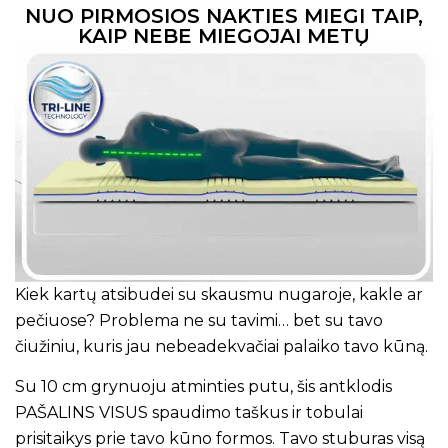
NUO PIRMOSIOS NAKTIES MIEGI TAIP,
KAIP NEBE MIEGOJAI METŲ
Kiek kartų atsibudei su skausmu nugaroje, kakle ar
pečiuose? Problema ne su tavimi… bet su tavo
čiužiniu, kuris jau nebeadekvačiai palaiko tavo kūną.
Su 10 cm grynuoju atminties putu, šis antklodis
PAŠALINS VISUS spaudimo taškus ir tobulai
prisitaikys prie tavo kūno formos. Tavo stuburas visą