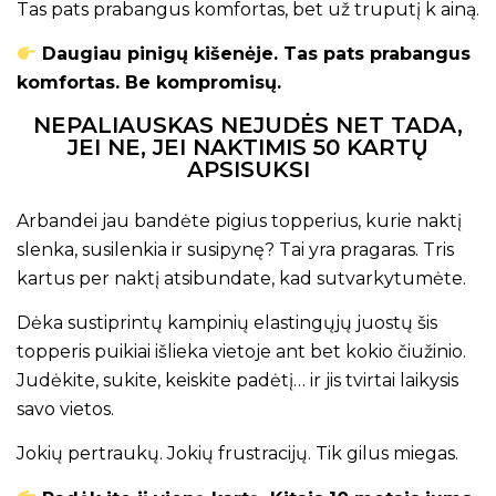
Tas pats prabangus komfortas, bet už truputį k ainą.
Daugiau pinigų kišenėje. Tas pats prabangus
komfortas. Be kompromisų.
NEPALIAUSKAS NEJUDĖS NET TADA,
JEI NE, JEI NAKTIMIS 50 KARTŲ
APSISUKSI
Arbandei jau bandėte pigius topperius, kurie naktį
slenka, susilenkia ir susipynę? Tai yra pragaras. Tris
kartus per naktį atsibundate, kad sutvarkytumėte.
Dėka sustiprintų kampinių elastingųjų juostų šis
topperis puikiai išlieka vietoje ant bet kokio čiužinio.
Judėkite, sukite, keiskite padėtį… ir jis tvirtai laikysis
savo vietos.
Jokių pertraukų. Jokių frustracijų. Tik gilus miegas.