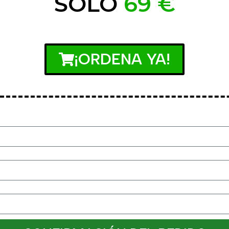
SÓLO
69 €
¡ORDENA YA!