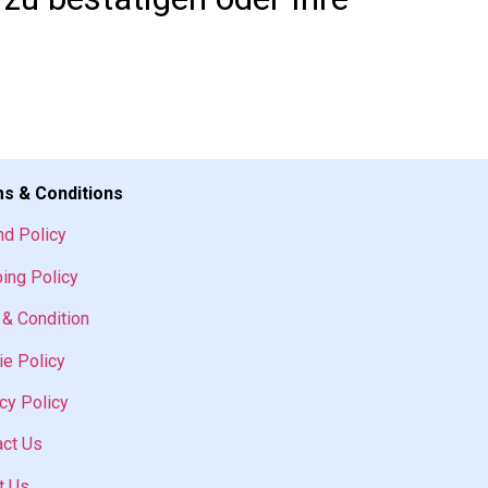
s & Conditions
nd Policy
ing Policy
& Condition
e Policy
cy Policy
act Us
t Us