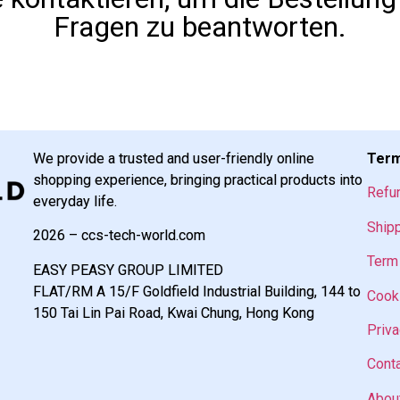
Fragen zu beantworten.
We provide a trusted and user-friendly online
Term
shopping experience, bringing practical products into
Refu
everyday life.
Shipp
2026 – ccs-tech-world.com
Term 
EASY PEASY GROUP LIMITED
FLAT/RM A 15/F Goldfield Industrial Building, 144 to
Cooki
150 Tai Lin Pai Road, Kwai Chung, Hong Kong
Priva
Cont
Abou