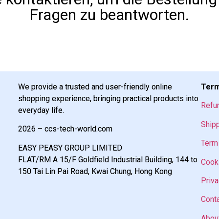
Fragen zu beantworten.
We provide a trusted and user-friendly online
Term
shopping experience, bringing practical products into
Refu
everyday life.
Shipp
2026 – ccs-tech-world.com
Term 
EASY PEASY GROUP LIMITED
FLAT/RM A 15/F Goldfield Industrial Building, 144 to
Cooki
150 Tai Lin Pai Road, Kwai Chung, Hong Kong
Priva
Cont
Abou