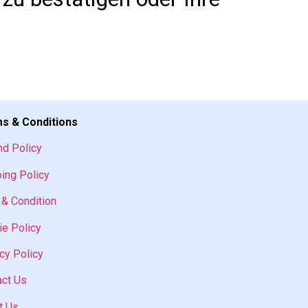
s & Conditions
nd Policy
ing Policy
& Condition
e Policy
cy Policy
act Us
t Us