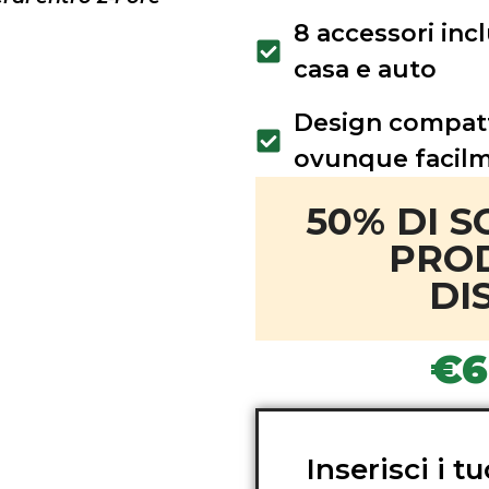
8 accessori incl
casa e auto
Design compatt
ovunque facil
50% DI S
PRO
DI
€
Inserisci i t