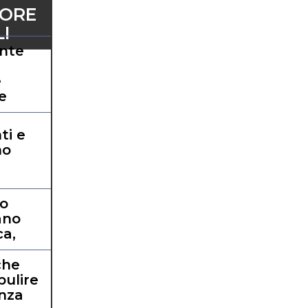
PORE
I
nte
e
e
ti e
no
io
ano
ca,
a
che
ulire
enza