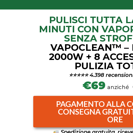
PULISCI TUTTA L
MINUTI CON VAPOR
SENZA STROF
VAPOCLEAN™ –
2000W + 8 ACCE
PULIZIA TO
⭐⭐⭐⭐⭐ 4.398 recensioni
€69
anziché
PAGAMENTO ALLA C
CONSEGNA GRATUITA
ORE
Spedizione gratuita, riceve