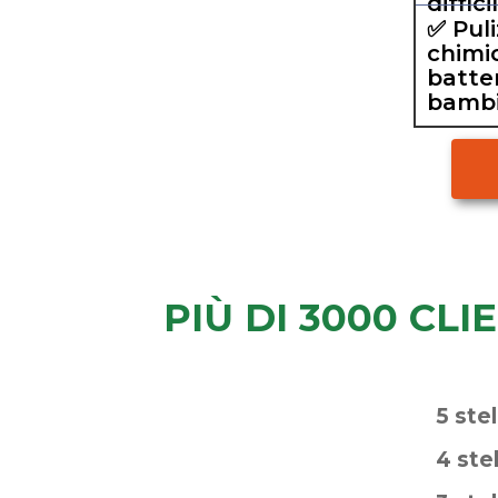
diffic
✅ Pul
chimi
batte
bambi
PIÙ DI 3000 CLI
5 stel
4 ste