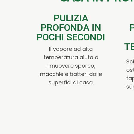
PULIZIA
PROFONDA IN
POCHI SECONDI
T
Il vapore ad alta
temperatura aiuta a
Sc
rimuovere sporco,
ost
macchie e batteri dalle
tap
superfici di casa.
sup