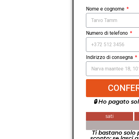
Nome e cognome
Numero di telefono
Indirizzo di consegna
CONFER
🔒 Ho pagato so
sati
ULTIME 3 PEZZI DISP
Ti bastano solo 
sconto: se lasci 