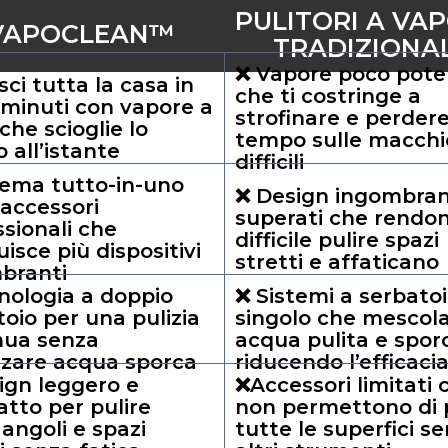
PULITORI A VA
VAPOCLEAN™
TRADIZIONAL
❌ Vapore poco pote
sci tutta la casa in
che ti costringe a
 minuti con vapore a
strofinare e perder
che scioglie lo
tempo sulle macchi
 all’istante
difficili
tema tutto-in-uno
❌ Design ingombran
 accessori
superati che rendo
sionali che
difficile pulire spazi
uisce più dispositivi
stretti e affaticano
branti
nologia a doppio
❌ Sistemi a serbato
oio per una pulizia
singolo che mescol
nua senza
acqua pulita e spor
izzare acqua sporca
riducendo l’efficaci
ign leggero e
❌Accessori limitati 
tto per pulire
non permettono di p
 angoli e spazi
tutte le superfici s