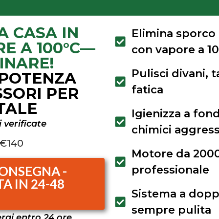
A CASA IN
Elimina sporco
E A 100°C—
con vapore a 1
INARE!
Pulisci divani, 
 POTENZA
fatica
SSORI PER
TALE
Igienizza a fon
 verificate
chimici aggress
€140
Motore da 2000
ONSEGNA -
professionale
 IN 24-48
Sistema a dopp
sempre pulita
rai entro 24 ore