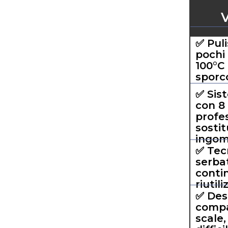
✅ Puli
pochi
100°C 
sporco
✅ Sis
con 8
profes
sostit
ingom
✅ Tec
serbat
conti
riutil
✅ Des
compa
scale,