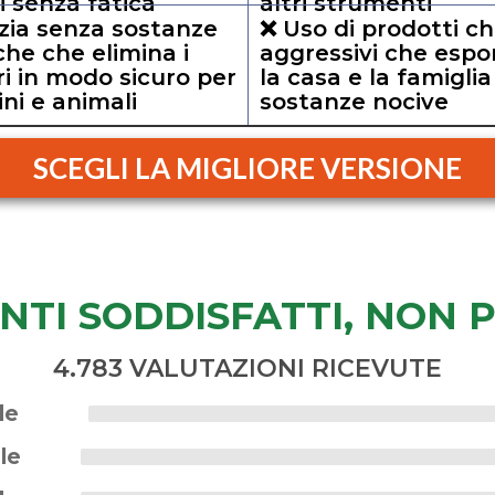
ili senza fatica
altri strumenti
izia senza sostanze
❌ Uso di prodotti ch
che che elimina i
aggressivi che esp
ri in modo sicuro per
la casa e la famiglia
ni e animali
sostanze nocive
SCEGLI LA MIGLIORE VERSIONE
ENTI SODDISFATTI, NON 
4.783 VALUTAZIONI RICEVUTE
le
lle