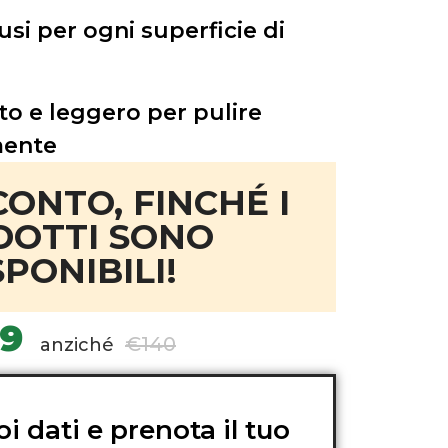
usi per ogni superficie di
o e leggero per pulire
mente
CONTO, FINCHÉ I
DOTTI SONO
SPONIBILI!
69
€140
anziché
uoi dati e prenota il tuo