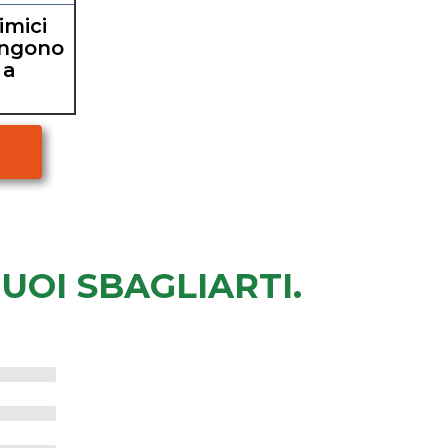
imici
ongono
 a
PUOI SBAGLIARTI.