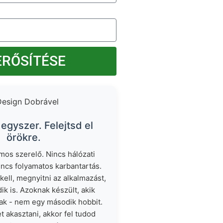
ERŐSÍTÉSE
 egyszer. Felejtsd el
örökre.
mos szerelő. Nincs hálózati
incs folyamatos karbantartás.
kell, megnyitni az alkalmazást,
k is. Azoknak készült, akik
ak - nem egy második hobbit.
t akasztani, akkor fel tudod