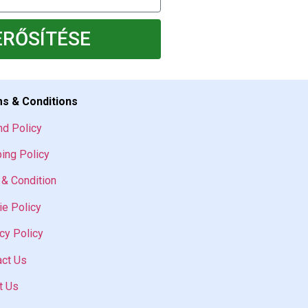
ERŐSÍTÉSE
s & Conditions
nd Policy
ing Policy
& Condition
e Policy
cy Policy
act Us
t Us