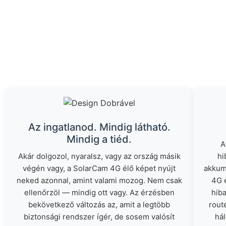
Az ingatlanod. Mindig látható.
Mindig a tiéd.
A
Akár dolgozol, nyaralsz, vagy az ország másik
hi
végén vagy, a SolarCam 4G élő képet nyújt
akkum
neked azonnal, amint valami mozog. Nem csak
4G 
ellenőrzöl — mindig ott vagy. Az érzésben
hiba
bekövetkező változás az, amit a legtöbb
rout
biztonsági rendszer ígér, de sosem valósít
há