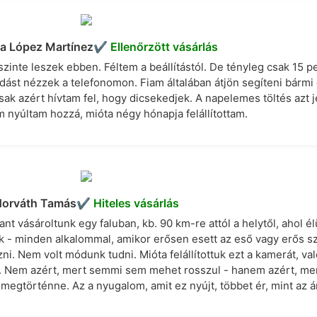
na López Martínez
✔︎ Ellenőrzött vásárlás
zinte leszek ebben. Féltem a beállítástól. De tényleg csak 15 pe
dást nézzek a telefonomon. Fiam általában átjön segíteni bármi d
sak azért hívtam fel, hogy dicsekedjek. A napelemes töltés azt je
 nyúltam hozzá, mióta négy hónapja felállítottam.
orváth Tamás
✔︎ Hiteles vásárlás
t vásároltunk egy faluban, kb. 90 km-re attól a helytől, ahol él
- minden alkalommal, amikor erősen esett az eső vagy erős szé
i. Nem volt módunk tudni. Mióta felállítottuk ezt a kamerát, va
 Nem azért, mert semmi sem mehet rosszul - hanem azért, me
egtörténne. Az a nyugalom, amit ez nyújt, többet ér, mint az á