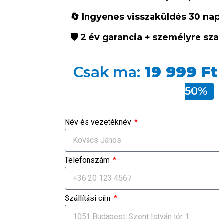
🔄 Ingyenes visszaküldés 30 na
🛡 2 év garancia + személyre s
Csak ma:
19 999 Ft
50%
Név és vezetéknév
Telefonszám
Szállítási cím