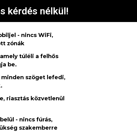
s kérdés nélkül!
iljel - nincs WiFi,
ott zónák
mely túléli a felhős
ja be.
 minden szöget lefedi,
.
e, riasztás közvetlenül
belül - nincs fúrás,
szükség szakemberre