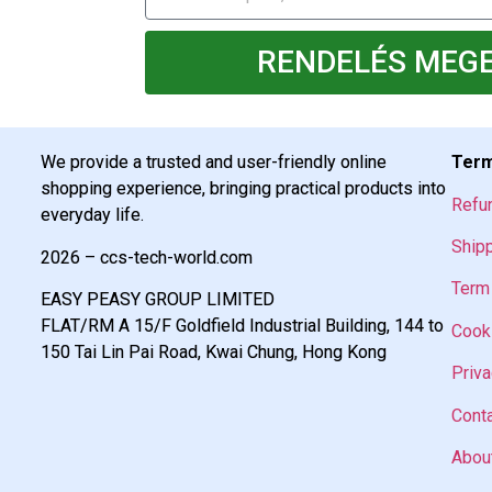
RENDELÉS MEG
We provide a trusted and user-friendly online
Term
shopping experience, bringing practical products into
Refu
everyday life.
Shipp
2026 – ccs-tech-world.com
Term 
EASY PEASY GROUP LIMITED
FLAT/RM A 15/F Goldfield Industrial Building, 144 to
Cooki
150 Tai Lin Pai Road, Kwai Chung, Hong Kong
Priva
Cont
Abou