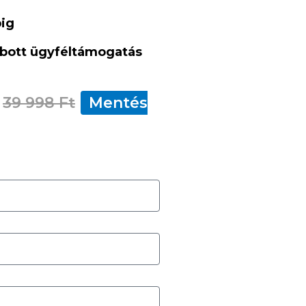
pig
zabott ügyféltámogatás
39 998 Ft
Mentés