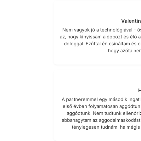
Valenti
Nem vagyok jó a technológiával - ős
az, hogy kinyissam a dobozt és élő a
dologgal. Ezúttal én csináltam és c
hogy azóta nem
H
A partneremmel egy második ingatlan
első évben folyamatosan aggódtunk 
aggódtunk. Nem tudtunk ellenőrizn
abbahagytam az aggodalmaskodást.
ténylegesen tudnám, ha mégis m