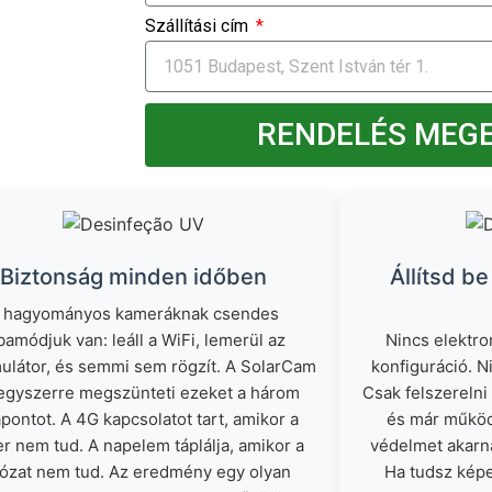
Szállítási cím
RENDELÉS MEG
Biztonság minden időben
Állítsd be
 hagyományos kameráknak csendes
bamódjuk van: leáll a WiFi, lemerül az
Nincs elektro
ulátor, és semmi sem rögzít. A SolarCam
konfiguráció. N
egyszerre megszünteti ezeket a három
Csak felszerelni 
pontot. A 4G kapcsolatot tart, amikor a
és már működi
er nem tud. A napelem táplálja, amikor a
védelmet akarn
lózat nem tud. Az eredmény egy olyan
Ha tudsz képe