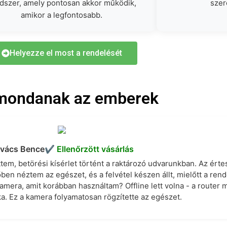
dszer, amely pontosan akkor működik,
szer
amikor a legfontosabb.
Helyezze el most a rendelését
mondanak az emberek
vács Bence
✔︎ Ellenőrzött vásárlás
ttem, betörési kísérlet történt a raktározó udvarunkban. Az értes
ben néztem az egészet, és a felvétel készen állt, mielőtt a ren
amera, amit korábban használtam? Offline lett volna - a router 
ka. Ez a kamera folyamatosan rögzítette az egészet.