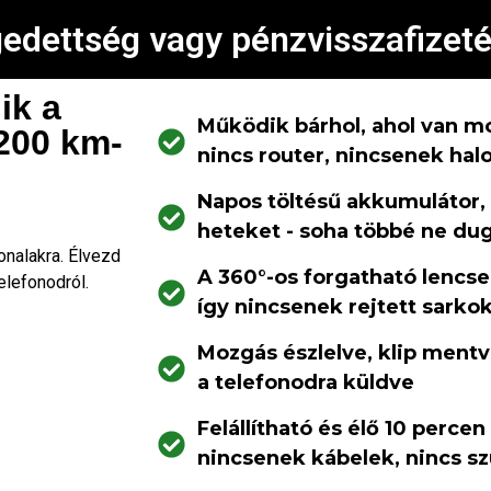
gedettség vagy pénzvisszafizeté
ik a
Működik bárhol, ahol van mob
200 km-
nincs router, nincsenek hal
Napos töltésű akkumulátor, a
heteket - soha többé ne dug
nalakra. Élvezd
A 360°-os forgatható lencse
elefonodról.
így nincsenek rejtett sarkok
Mozgás észlelve, klip mentv
a telefonodra küldve
Felállítható és élő 10 percen 
nincsenek kábelek, nincs 