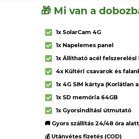
🎁 Mi van a doboz
1x SolarCam 4G
1x Napelemes panel
1x Állítható acél felszerelési
4x Kültéri csavarok és fala
1x 4G SIM kártya (Korlátlan 
1x SD memória 64GB
1x Gyorsindítási útmutató
🚚 Gyors szállítás 24/48 óra alatt
💰 Utánvétes fizetés (COD)