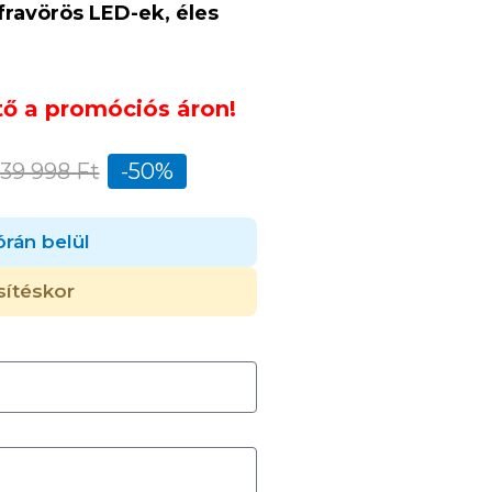
nfravörös LED-ek, éles
tő a promóciós áron!
39 998 Ft
-50%
órán belül
sítéskor