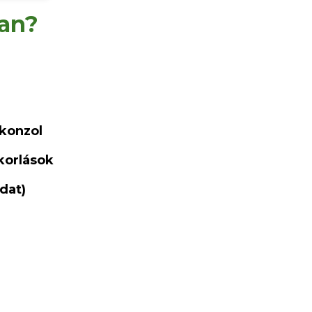
ban?
 konzol
nkorlások
adat)