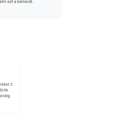
elni ezt a kamerát.
ítést 2
dőrök
mindig