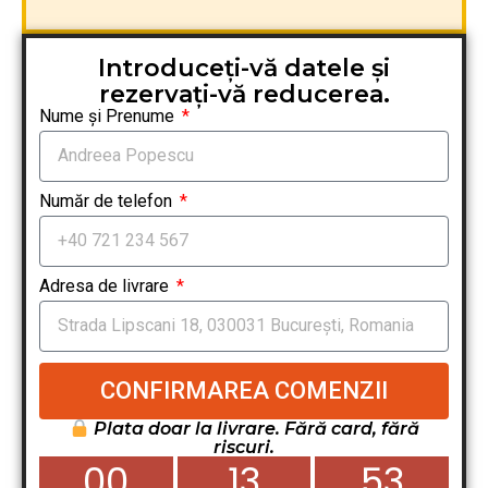
Introduceți-vă datele și
rezervați-vă reducerea.
Nume și Prenume
Număr de telefon
Adresa de livrare
CONFIRMAREA COMENZII
Plata doar la livrare. Fără card, fără
riscuri.
00
13
51