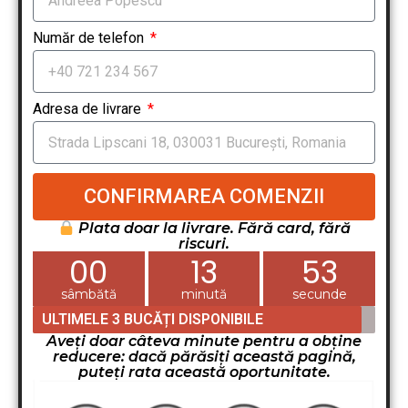
Număr de telefon
Adresa de livrare
CONFIRMAREA COMENZII
Plata doar la livrare. Fără card, fără
riscuri.
00
13
51
sâmbătă
minută
secunde
ULTIMELE 3 BUCĂȚI DISPONIBILE
Aveți doar câteva minute pentru a obține
reducere: dacă părăsiți această pagină,
puteți rata această oportunitate.