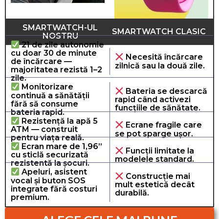
SMARTWATCH-UL
SMARTWATCH CLASIC
NOSTRU
21 de zile autonomie
cu doar 30 de minute
Necesită încărcare
de încărcare —
zilnică sau la două zile.
majoritatea rezistă 1–2
zile.
Monitorizare
Bateria se descarcă
continuă a sănătății
rapid când activezi
fără să consume
funcțiile de sănătate.
bateria rapid.
Rezistență la apă 5
Ecrane fragile care
ATM — construit
se pot sparge ușor.
pentru viața reală.
Ecran mare de 1,96”
Funcții limitate la
cu sticlă securizată
modelele standard.
rezistentă la șocuri.
Apeluri, asistent
Construcție mai
vocal și buton SOS
mult estetică decât
integrate fără costuri
durabilă.
premium.