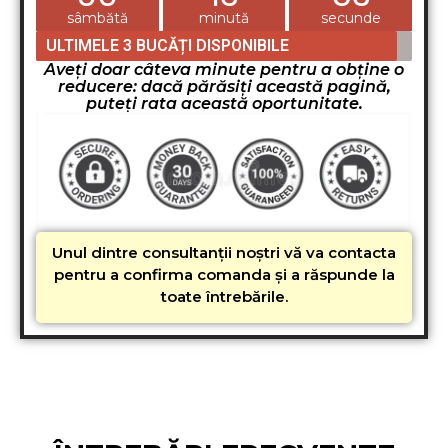
sâmbătă
minută
secunde
ULTIMELE 3 BUCĂȚI DISPONIBILE
Aveți doar câteva minute pentru a obține o
reducere: dacă părăsiți această pagină,
puteți rata această oportunitate.
Unul dintre consultanții noștri vă va contacta
pentru a confirma comanda și a răspunde la
toate întrebările.