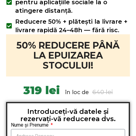
pentru aplicațiile sociale la o
atingere distanță.
Reducere 50% + plătești la livrare +
livrare rapidă 24–48h — fără risc.
50% REDUCERE PÂNĂ
LA EPUIZAREA
STOCULUI!
319 lei
640 lei
în loc de
Introduceți-vă datele și
rezervați-vă reducerea dvs.
Nume și Prenume