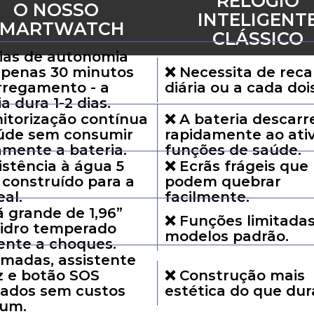
RELÓGIO
O NOSSO
INTELIGENT
SMARTWATCH
CLÁSSICO
dias de autonomia
penas 30 minutos
❌ Necessita de rec
rregamento - a
diária ou a cada dois
a dura 1-2 dias.
itorização contínua
❌ A bateria descarr
úde sem consumir
rapidamente ao ativ
amente a bateria.
funções de saúde.
istência à água 5
❌ Ecrãs frágeis que
 construído para a
podem quebrar
eal.
facilmente.
ã grande de 1,96”
❌ Funções limitada
idro temperado
modelos padrão.
tente a choques.
madas, assistente
z e botão SOS
❌ Construção mais
rados sem custos
estética do que dur
um.