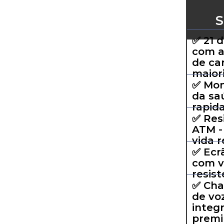
✅ 21 
com a
de ca
maiori
✅ Mon
da sa
rapid
✅ Res
ATM -
vida r
✅ Ecr
com v
resis
✅ Cha
de vo
integ
premi