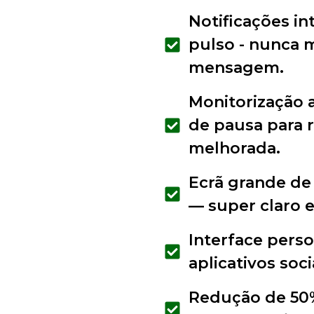
Notificações in
pulso - nunca 
mensagem.
Monitorização 
de pausa para 
melhorada.
Ecrã grande de
— super claro e
Interface perso
aplicativos soc
Redução de 50%