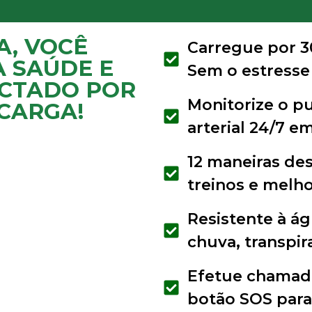
A, VOCÊ
Carregue por 30
A SAÚDE E
Sem o estresse 
CTADO POR
Monitorize o pu
 CARGA!
arterial 24/7 e
12 maneiras des
treinos e melh
Resistente à ág
chuva, transpir
Efetue chamada
botão SOS para