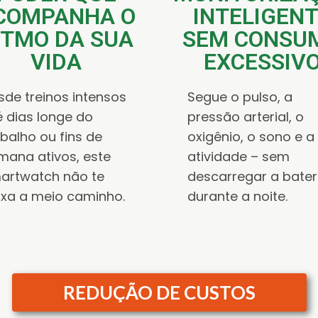
COMPANHA O
INTELIGEN
ITMO DA SUA
SEM CONSU
VIDA
EXCESSIV
sde treinos intensos
Segue o pulso, a
é dias longe do
pressão arterial, o
abalho ou fins de
oxigênio, o sono e a
mana ativos, este
atividade – sem
artwatch não te
descarregar a bater
ixa a meio caminho.
durante a noite.
REDUÇÃO DE CUSTOS