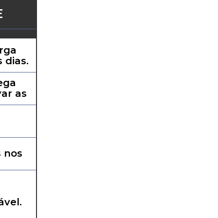
E
arga
 dias.
ega
ar as
s nos
ável.