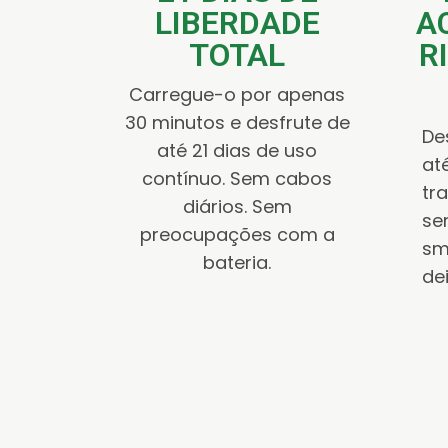
LIBERDADE
A
TOTAL
R
Carregue-o por apenas
30 minutos e desfrute de
De
até 21 dias de uso
at
contínuo. Sem cabos
tr
diários. Sem
se
preocupações com a
sm
bateria.
de