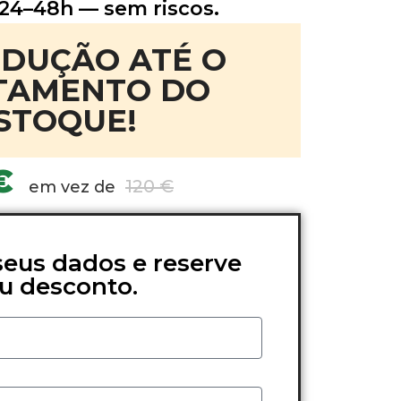
 24–48h — sem riscos.
EDUÇÃO ATÉ O
TAMENTO DO
STOQUE!
 €
120 €
em vez de
seus dados e reserve
u desconto.