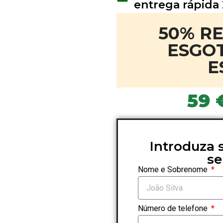
entrega rápida
50% R
ESGO
E
59
Introduza 
se
Nome e Sobrenome
Número de telefone