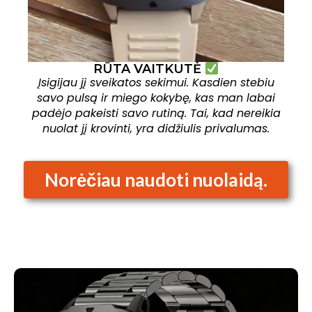
RŪTA VAITKUTĖ
Įsigijau jį sveikatos sekimui. Kasdien stebiu
savo pulsą ir miego kokybę, kas man labai
padėjo pakeisti savo rutiną. Tai, kad nereikia
nuolat jį krovinti, yra didžiulis privalumas.
Norėčiau naudoti nuolaidą.