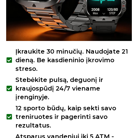
Įkraukite 30 minučių. Naudojate 21
dieną. Be kasdieninio įkrovimo
streso.
Stebėkite pulsą, deguonį ir
kraujospūdį 24/7 viename
įrenginyje.
12 sporto būdų, kaip sekti savo
treniruotes ir pagerinti savo
rezultatus.
Atsparus vandeniui iki 5 ATM -