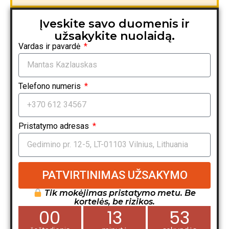
Įveskite savo duomenis ir
užsakykite nuolaidą.
Vardas ir pavardė
Telefono numeris
Pristatymo adresas
PATVIRTINIMAS UŽSAKYMO
Tik mokėjimas pristatymo metu. Be
kortelės, be rizikos.
00
13
52