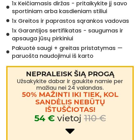
1x Keičiamasis diržas - pritaikykite jį savo
sportiniam arba kasdieniam stiliui
1x Greitos ir paprastos sąrankos vadovas
1x Garantijos sertifikatas - saugumas ir
apsauga jūsų pirkiniui
Pakuotė saugi + greitas pristatymas —
paruošta naudojimui iš karto
NEPRALEISK ŠIĄ PROGĄ
Užsakykite dabar ir gaukite namie per
mažiau nei 24 valandas.
50% MAŽINTI IKI TIEK, KOL
SANDĖLIS NEBŪTŲ
IŠTUŠČIOTAS!
54 €
vietoj
110 €