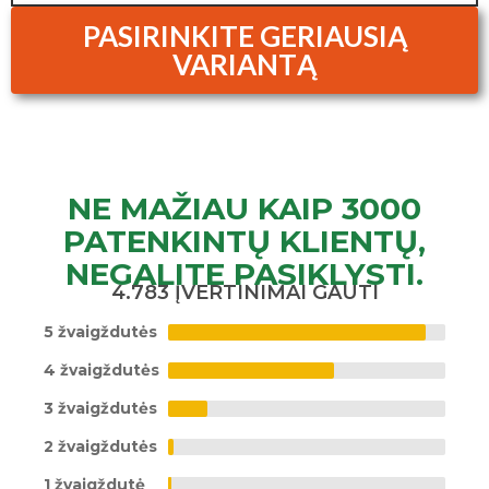
PASIRINKITE GERIAUSIĄ
VARIANTĄ
NE MAŽIAU KAIP 3000
PATENKINTŲ KLIENTŲ,
NEGALITE PASIKLYSTI.
4.783 ĮVERTINIMAI GAUTI
5 žvaigždutės
4 žvaigždutės
3 žvaigždutės
2 žvaigždutės
1 žvaigždutė