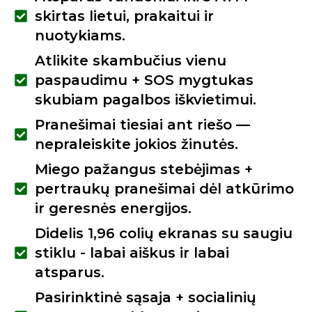
skirtas lietui, prakaitui ir
nuotykiams.
Atlikite skambučius vienu
paspaudimu + SOS mygtukas
skubiam pagalbos iškvietimui.
Pranešimai tiesiai ant riešo —
nepraleiskite jokios žinutės.
Miego pažangus stebėjimas +
pertraukų pranešimai dėl atkūrimo
ir geresnės energijos.
Didelis 1,96 colių ekranas su saugiu
stiklu - labai aiškus ir labai
atsparus.
Pasirinktinė sąsaja + socialinių