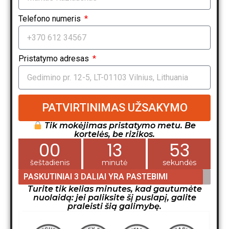
Telefono numeris
Pristatymo adresas
PATVIRTINIMAS UŽSAKYMO
Tik mokėjimas pristatymo metu. Be
kortelės, be rizikos.
00
13
52
šeštadienis
minutė
sekundės
PASKUTINIAI 3 DALIAI YRA PASTEBIMI
Turite tik kelias minutes, kad gautumėte
nuolaidą: jei paliksite šį puslapį, galite
praleisti šią galimybę.