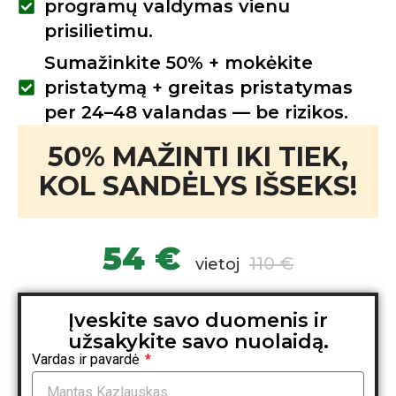
programų valdymas vienu
prisilietimu.
Sumažinkite 50% + mokėkite
pristatymą + greitas pristatymas
per 24–48 valandas — be rizikos.
50% MAŽINTI IKI TIEK,
KOL SANDĖLYS IŠSEKS!
54 €
110 €
vietoj
Įveskite savo duomenis ir
užsakykite savo nuolaidą.
Vardas ir pavardė