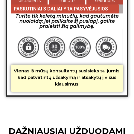
šeštadienis
minutė
sekundės
PASKUTINIAI 3 DALIAI YRA PASYVĖJUSIOS
Turite tik keletą minučių, kad gautumėte
nuolaidą: jei paliksite šį puslapį, galite
praleisti šią galimybę.
Vienas iš mūsų konsultantų susisieks su jumis,
kad patvirtintų užsakymą ir atsakytų į visus
klausimus.
DAŽNIAUSIAI UŽDUODAMI