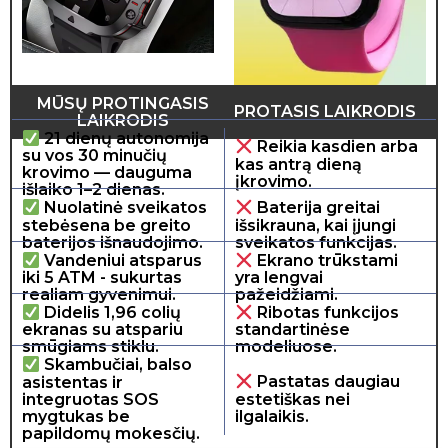
MŪSŲ PROTINGASIS
PROTASIS LAIKRODIS
LAIKRODIS
21 dienų autonomija
Reikia kasdien arba
su vos 30 minučių
kas antrą dieną
krovimo — dauguma
įkrovimo.
išlaiko 1–2 dienas.
Nuolatinė sveikatos
Baterija greitai
stebėsena be greito
išsikrauna, kai įjungi
baterijos išnaudojimo.
sveikatos funkcijas.
Vandeniui atsparus
Ekrano trūkstami
iki 5 ATM - sukurtas
yra lengvai
realiam gyvenimui.
pažeidžiami.
Didelis 1,96 colių
Ribotas funkcijos
ekranas su atspariu
standartinėse
smūgiams stiklu.
modeliuose.
Skambučiai, balso
asistentas ir
Pastatas daugiau
integruotas SOS
estetiškas nei
mygtukas be
ilgalaikis.
papildomų mokesčių.