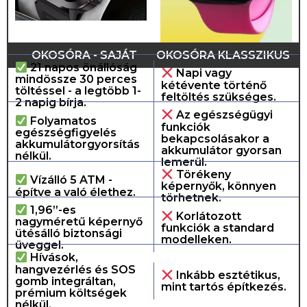
OKOSÓRA - SAJÁT
OKOSÓRA KLASSZIKUS
21 napos önállóság
Napi vagy
mindössze 30 perces
kétévente történő
töltéssel - a legtöbb 1-
feltöltés szükséges.
2 napig bírja.
Az egészségügyi
Folyamatos
funkciók
egészségfigyelés
bekapcsolásakor a
akkumulátorgyorsítás
akkumulátor gyorsan
nélkül.
lemerül.
Törékeny
Vízálló 5 ATM -
képernyők, könnyen
építve a való élethez.
törhetnek.
1,96”-es
Korlátozott
nagyméretű képernyő
funkciók a standard
ütésálló biztonsági
modelleken.
üveggel.
Hívások,
hangvezérlés és SOS
Inkább esztétikus,
gomb integráltan,
mint tartós építkezés.
prémium költségek
nélkül.