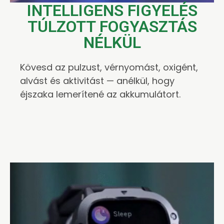
INTELLIGENS FIGYELÉS
TÚLZOTT FOGYASZTÁS
NÉLKÜL
Kövesd az pulzust, vérnyomást, oxigént,
alvást és aktivitást — anélkül, hogy
éjszaka lemerítené az akkumulátort.