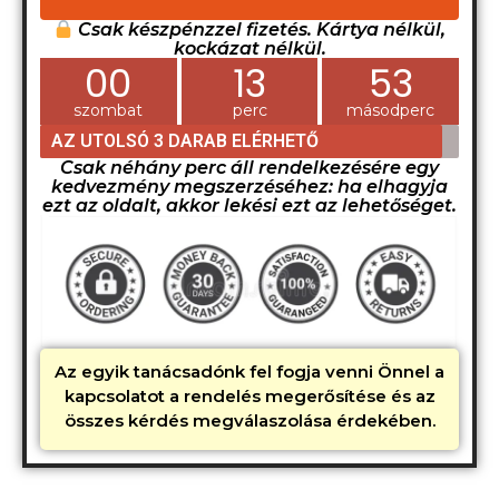
Csak készpénzzel fizetés. Kártya nélkül,
kockázat nélkül.
00
13
52
szombat
perc
másodperc
AZ UTOLSÓ 3 DARAB ELÉRHETŐ
Csak néhány perc áll rendelkezésére egy
kedvezmény megszerzéséhez: ha elhagyja
ezt az oldalt, akkor lekési ezt az lehetőséget.
Az egyik tanácsadónk fel fogja venni Önnel a
kapcsolatot a rendelés megerősítése és az
összes kérdés megválaszolása érdekében.