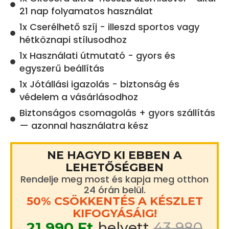
21 nap folyamatos használat
1x Cserélhető szíj - illeszd sportos vagy
hétköznapi stílusodhoz
1x Használati útmutató - gyors és
egyszerű beállítás
1x Jótállási igazolás - biztonság és
védelem a vásárlásodhoz
Biztonságos csomagolás + gyors szállítás
— azonnal használatra kész
NE HAGYD KI EBBEN A
LEHETŐSÉGBEN
Rendelje meg most és kapja meg otthon
24 órán belül.
50% CSÖKKENTÉS A KÉSZLET
KIFOGYÁSÁIG!
21 990 Ft
helyett
43 980