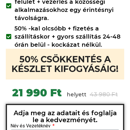
felület + vezérlés a közösségi
alkalmazásokhoz egy érintésnyi
távolságra.
50% -kal olcsóbb + fizetés a
szállításkor + gyors szállítás 24-48
órán belül - kockázat nélkül.
50% CSÖKKENTÉS A
KÉSZLET KIFOGYÁSÁIG!
21 990 Ft
43 980 Ft
helyett
Adja meg az adatait és foglalja
le a kedvezményét.
Név és Vezetéknév