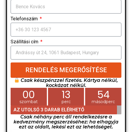
Telefonszám
Szállítási cím
RENDELÉS MEGERŐSÍTÉSE
Csak készpénzzel fizetés. Kártya nélkül,
kockázat nélkül.
00
13
53
szombat
perc
másodperc
AZ UTOLSÓ 3 DARAB ELÉRHETŐ
Csak néhány perc áll rendelkezésre a
kedvezmény megszerzéséhez: ha elhagyja
ezt az oldalt, lekési ezt az lehetőséget.