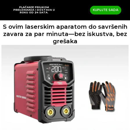
PLAĆANJE PRILIKOM
PREUZIMANJA I DOSTAVA U
KUPUJTE SADA
ROKU OD 24 SATA.
S ovim laserskim aparatom do savršenih
zavara za par minuta—bez iskustva, bez
grešaka