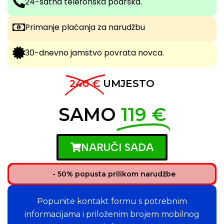
24-satna telefonska podrška.
Primanje plaćanja za narudžbu
30-dnevno jamstvo povrata novca.
240 €
UMJESTO
SAMO
119 €
NARUČI SADA
- 50% popusta prilikom narudžbe
Popunite kontakt formu s potrebnim
informacijama i priloženim brojem mobilnog