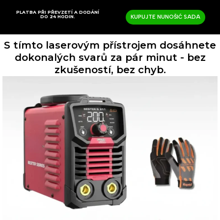
PLATBA PŘI PŘEVZETÍ A DODÁNÍ
DO 24 HODIN.
KUPUJTE NUNOŠIĆ SADA
S tímto laserovým přístrojem dosáhnete
dokonalých svarů za pár minut - bez
zkušeností, bez chyb.