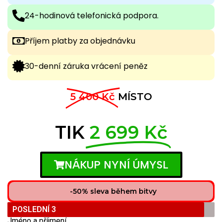
24-hodinová telefonická podpora.
Příjem platby za objednávku
30-denní záruka vrácení peněz
5 400 Kč
MÍSTO
TIK
2 699 Kč
NÁKUP NYNÍ ÚMYSL
-50% sleva během bitvy
POSLEDNÍ 3
Jméno a příjmení