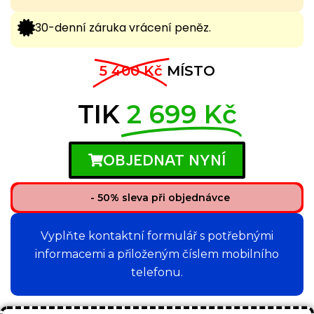
30-denní záruka vrácení peněz.
5 400 Kč
MÍSTO
TIK
2 699 Kč
OBJEDNAT NYNÍ
- 50% sleva při objednávce
Vyplňte kontaktní formulář s potřebnými
informacemi a přiloženým číslem mobilního
telefonu.