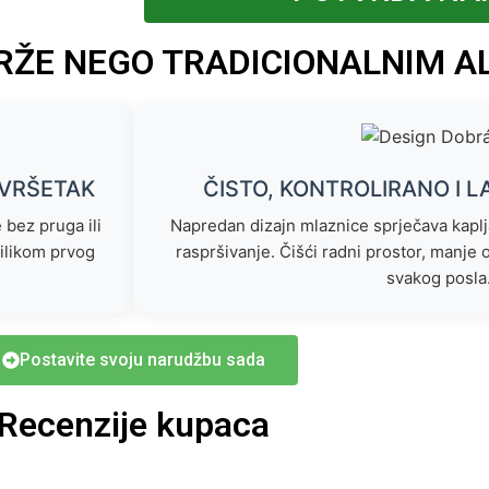
RŽE NEGO TRADICIONALNIM A
AVRŠETAK
ČISTO, KONTROLIRANO I L
bez pruga ili
Napredan dizajn mlaznice sprječava kapl
rilikom prvog
raspršivanje. Čišći radni prostor, manje 
svakog posla
Postavite svoju narudžbu sada
Recenzije kupaca