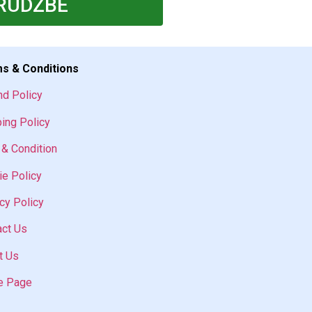
RUDŽBE
s & Conditions
nd Policy
ing Policy
& Condition
e Policy
cy Policy
act Us
t Us
 Page