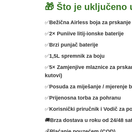
🎁 Što je uključeno u
✅
Bežična Airless boja za prskanje 
✅
2× Puniive litij-ionske baterije
✅
Brzi punjač baterije
✅
1,5L spremnik za boju
✅
5× Zamjenjive mlaznice za prskanje
kutovi)
✅
Posuda za miješanje / mjerenje b
✅
Prijenosna torba za pohranu
✅
Korisnički priručnik i Vodič za p
🚚
Brza dostava u roku od 24/48 sat
💰
Plaćanje pouzećem (COD)