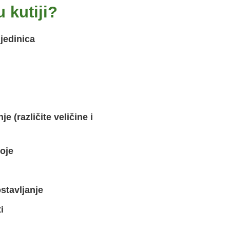
 kutiji?
jedinica
 (različite veličine i
oje
ostavljanje
i