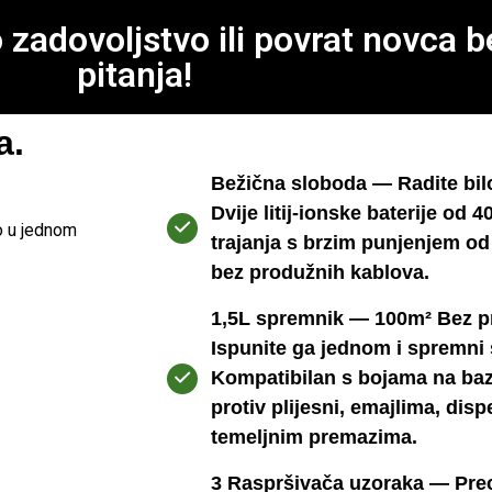
adovoljstvo ili povrat novca b
pitanja!
a.
Bežična sloboda — Radite bil
Dvije litij-ionske baterije od 
no u jednom
trajanja s brzim punjenjem od
bez produžnih kablova.
1,5L spremnik — 100m² Bez p
Ispunite ga jednom i spremni 
Kompatibilan s bojama na baz
protiv plijesni, emajlima, disp
temeljnim premazima.
3 Raspršivača uzoraka — Preci