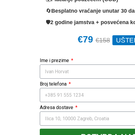
🔄
Besplatno vraćanje unutar 30 d
🛡️
2 godine jamstva + posvećena k
€79
€158
UŠTE
Ime i prezime
Broj telefona
Adresa dostave