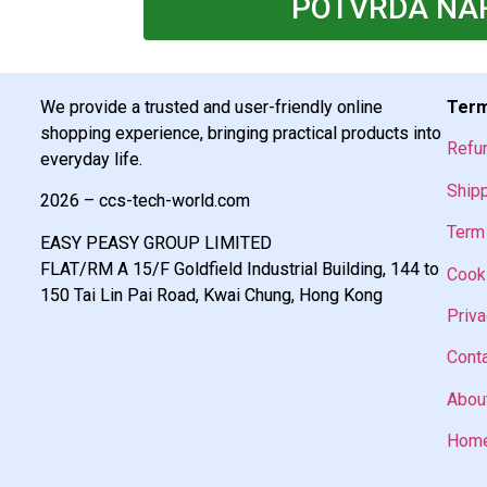
POTVRDA NA
We provide a trusted and user-friendly online
Term
shopping experience, bringing practical products into
Refu
everyday life.
Shipp
2026 – ccs-tech-world.com
Term 
EASY PEASY GROUP LIMITED
FLAT/RM A 15/F Goldfield Industrial Building, 144 to
Cooki
150 Tai Lin Pai Road, Kwai Chung, Hong Kong
Priva
Cont
Abou
Home