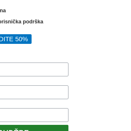
ana
orisnička podrška
DITE 50%