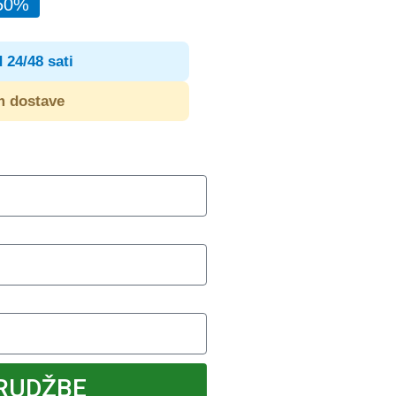
50%
 24/48 sati
m dostave
RUDŽBE