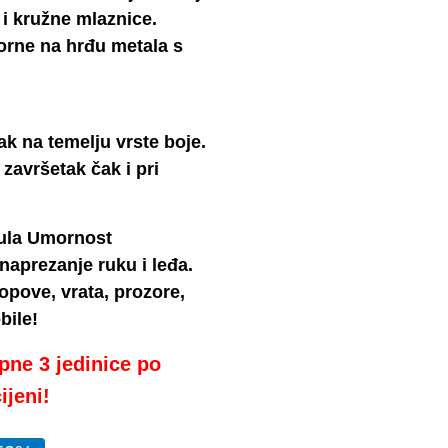
i kružne mlaznice.
orne na hrđu metala s
ak na temelju vrste boje.
završetak čak i pri
Nula Umornost
aprezanje ruku i leđa.
opove, vrata, prozore,
bile!
pne 3 jedinice po
ijeni!