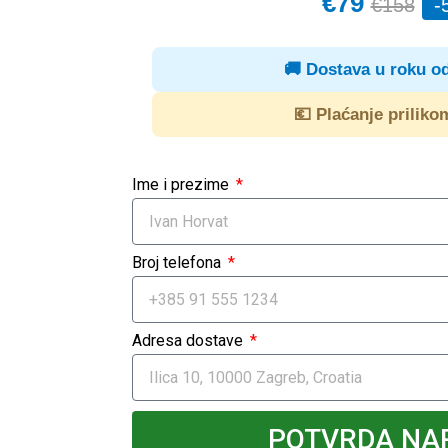
€79
€158
-
🚚 Dostava u roku od
💶 Plaćanje priliko
Ime i prezime
Broj telefona
Adresa dostave
POTVRDA NA