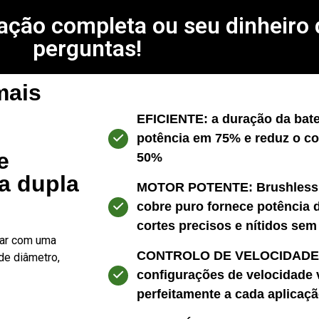
fação completa ou seu dinheiro
perguntas!
mais
EFICIENTE: a duração da bat
potência em 75% e reduz o c
e
50%
ia dupla
MOTOR POTENTE: Brushless 
cobre puro fornece potência d
cortes precisos e nítidos sem
odar com uma
CONTROLO DE VELOCIDADE 
de diâmetro,
configurações de velocidade v
perfeitamente a cada aplicaçã