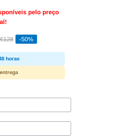
sponíveis pelo preço
al!
€128
-50%
48 horas
entrega