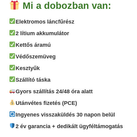
Mi a dobozban van:
Elektromos láncfűrész
2 lítium akkumulátor
Kettős áramú
Védőszemüveg
Kesztyűk
Szállító táska
Gyors szállítás 24/48 óra alatt
Utánvétes fizetés (PCE)
Ingyenes visszaküldés 30 napon belül
2 év garancia + dedikált ügyféltámogatás