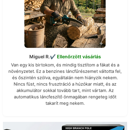
Miguel R.
✔︎ Ellenőrzött vásárlás
Van egy kis birtokom, és mindig tisztítom a fákat és a
növényzetet. Ez a benzines láncfűrészemet váltotta fel,
és őszintén szólva, egyáltalán nem hiányzik nekem.
Nincs füst, nincs frusztráció a húzókar miatt, és az
akkumulátor sokkal tovább tart, mint vártam. Az
automatikus láncfeszítő önmagában rengeteg időt
takarít meg nekem.