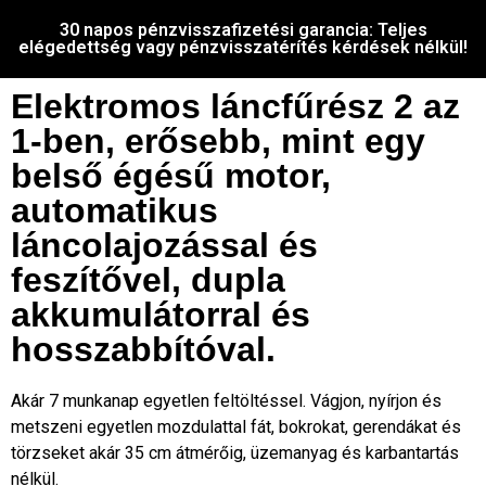
30 napos pénzvisszafizetési garancia: Teljes
elégedettség vagy pénzvisszatérítés kérdések nélkül!
Elektromos láncfűrész 2 az
1-ben, erősebb, mint egy
belső égésű motor,
automatikus
láncolajozással és
feszítővel, dupla
akkumulátorral és
hosszabbítóval.
Akár 7 munkanap egyetlen feltöltéssel. Vágjon, nyírjon és
metszeni egyetlen mozdulattal fát, bokrokat, gerendákat és
törzseket akár 35 cm átmérőig, üzemanyag és karbantartás
nélkül.