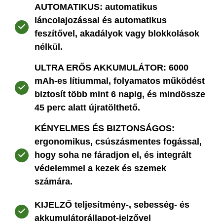
AUTOMATIKUS: automatikus
láncolajozással és automatikus
feszítővel, akadályok vagy blokkolások
nélkül.
ULTRA ERŐS AKKUMULÁTOR: 6000
mAh-es lítiummal, folyamatos működést
biztosít több mint 6 napig, és mindössze
45 perc alatt újratölthető.
KÉNYELMES ÉS BIZTONSÁGOS:
ergonomikus, csúszásmentes fogással,
hogy soha ne fáradjon el, és integrált
védelemmel a kezek és szemek
számára.
KIJELZŐ teljesítmény-, sebesség- és
akkumulátorállapot-jelzővel