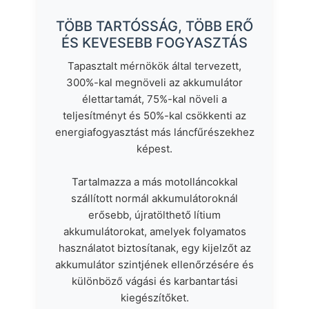
TÖBB TARTÓSSÁG, TÖBB ERŐ
ÉS KEVESEBB FOGYASZTÁS
Tapasztalt mérnökök által tervezett,
300%-kal megnöveli az akkumulátor
élettartamát, 75%-kal növeli a
teljesítményt és 50%-kal csökkenti az
energiafogyasztást más láncfűrészekhez
képest.
Tartalmazza a más motolláncokkal
szállított normál akkumulátoroknál
erősebb, újratölthető lítium
akkumulátorokat, amelyek folyamatos
használatot biztosítanak, egy kijelzőt az
akkumulátor szintjének ellenőrzésére és
különböző vágási és karbantartási
kiegészítőket.