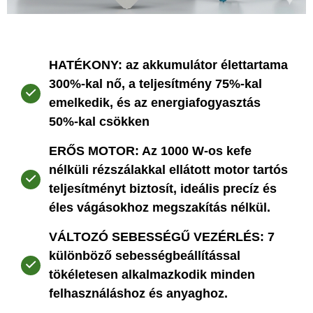
HATÉKONY: az akkumulátor élettartama
300%-kal nő, a teljesítmény 75%-kal
emelkedik, és az energiafogyasztás
50%-kal csökken
ERŐS MOTOR: Az 1000 W-os kefe
nélküli rézszálakkal ellátott motor tartós
teljesítményt biztosít, ideális precíz és
éles vágásokhoz megszakítás nélkül.
VÁLTOZÓ SEBESSÉGŰ VEZÉRLÉS: 7
különböző sebességbeállítással
tökéletesen alkalmazkodik minden
felhasználáshoz és anyaghoz.