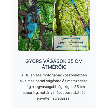
GYORS VÁGÁSOK 35 CM
ÁTMÉRŐIG
A Brushless motorjának köszönhetően
alkalmas bármi vágására és metszésére,
még a legvastagabb ágakig is 35 cm
átmérőig, néhány másodperc alatt és
egyetlen átvágással.