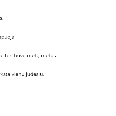
s.
ėpuoja.
 jie ten buvo metų metus.
ksta vienu judesiu.