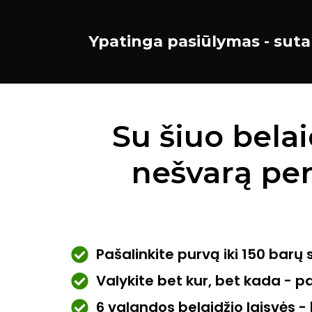
Ypatinga pasiūlymas - sut
Su šiuo belai
nešvarą per
Pašalinkite purvą iki 150 barų 
Valykite bet kur, bet kada - pa
6 valandos belaidžio laisvės -