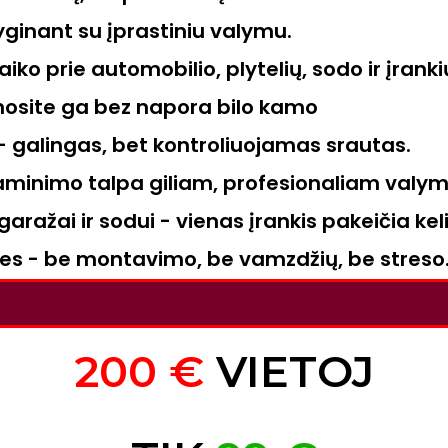
yginant su įprastiniu valymu.
aiko prie automobilio, plytelių, sodo ir įranki
nosite ga bez napora bilo kamo
 galingas, bet kontroliuojamas srautas.
gaminimo talpa giliam, profesionaliam valym
garažai ir sodui - vienas įrankis pakeičia keli
des - be montavimo, be vamzdžių, be streso
200 €
VIETOJ