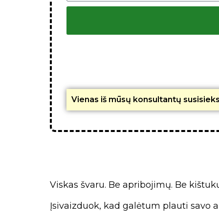
Vienas iš mūsų konsultantų susisieks 
Viskas švaru. Be apribojimų. Be kištukų
Įsivaizduok, kad galėtum plauti savo a