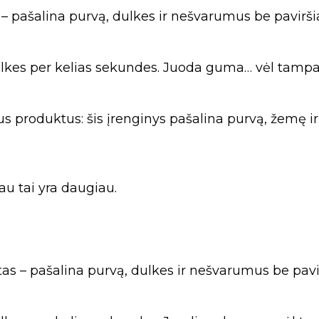
– pašalina purvą, dulkes ir nešvarumus be pavirši
 dulkes per kelias sekundes. Juoda guma… vėl tampa
us produktus: šis įrenginys pašalina purvą, žemę i
au tai yra daugiau.
as – pašalina purvą, dulkes ir nešvarumus be pavi