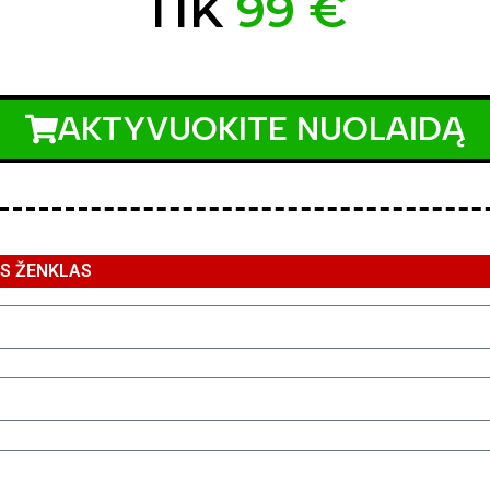
TIK
99 €
AKTYVUOKITE NUOLAIDĄ
ĖS ŽENKLAS