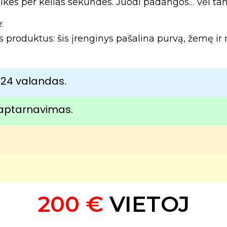
dulkes per kelias sekundes. Juodi padangos… vėl t
:
ius produktus: šis įrenginys pašalina purvą, žemę i
24 valandas.
ų aptarnavimas.
.
200 €
VIETOJ