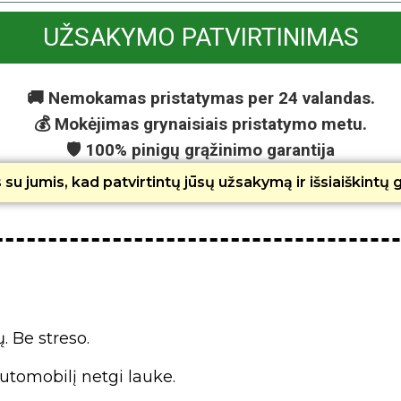
UŽSAKYMO PATVIRTINIMAS
🚚 Nemokamas pristatymas per 24 valandas.
💰 Mokėjimas grynaisiais pristatymo metu.
🛡️ 100% pinigų grąžinimo garantija
su jumis, kad patvirtintų jūsų užsakymą ir išsiaiškintų
. Be streso.
utomobilį netgi lauke.