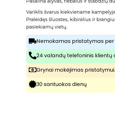
Pašalina alyvas, riebalus ir stabdžių 
Variklis švarus kiekviename kampelyje
Praleidęs šluostes, kibirėlius ir brang
pasiekiamų vietų.
Nemokamas pristatymas per 
24 valandų telefoninis klient
Grynai mokėjimas pristatymui
30 santuokos dienų