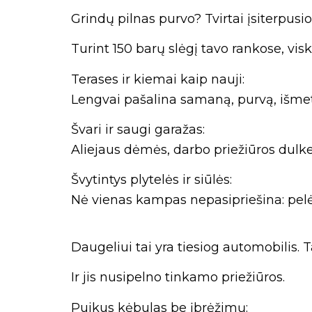
Grindų pilnas purvo? Tvirtai įsiterpus
Turint 150 barų slėgį tavo rankose, visk
Terases ir kiemai kaip nauji:
Lengvai pašalina samaną, purvą, išmeti
Švari ir saugi garažas:
Aliejaus dėmės, darbo priežiūros dulke
Švytintys plytelės ir siūlės:
Nė vienas kampas nepasipriešina: pelės
Daugeliui tai yra tiesiog automobilis. T
Ir jis nusipelno tinkamo priežiūros.
Puikus kėbulas be įbrėžimų: