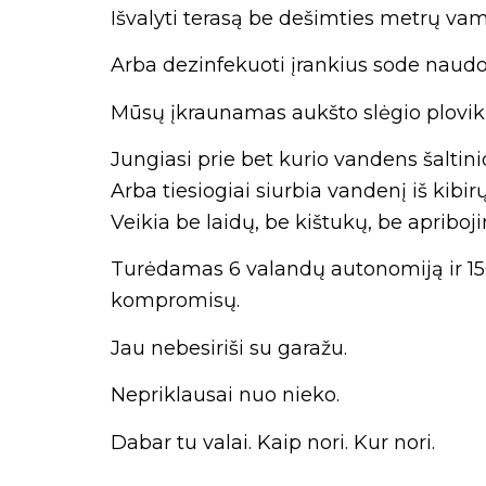
Išvalyti terasą be dešimties metrų vam
Arba dezinfekuoti įrankius sode naudoj
Mūsų įkraunamas aukšto slėgio ploviklis
Jungiasi prie bet kurio vandens šaltini
Arba tiesiogiai siurbia vandenį iš kibir
Veikia be laidų, be kištukų, be apribo
Turėdamas 6 valandų autonomiją ir 150 b
kompromisų.
Jau nebesiriši su garažu.
Nepriklausai nuo nieko.
Dabar tu valai. Kaip nori. Kur nori.