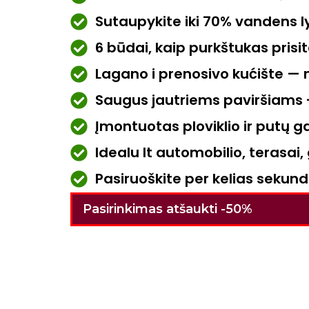
Sutaupykite iki 70% vandens l
6 būdai, kaip purkštukas prisit
Lagano i prenosivo kućište — 
Saugus jautriems paviršiams -
Įmontuotas ploviklio ir putų 
Idealu lt automobilio, terasai, 
Pasiruoškite per kelias sekun
Pasirinkimas atšaukti -50%