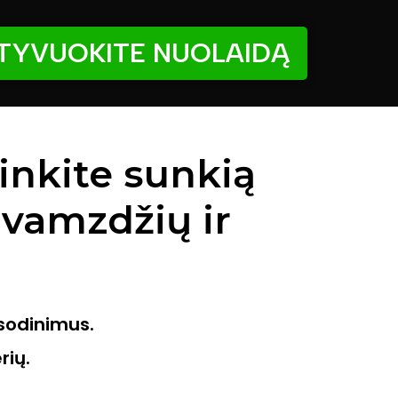
TYVUOKITE NUOLAIDĄ
linkite sunkią
 vamzdžių ir
žsodinimus.
rių.