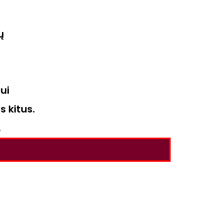
ų
ui
s kitus.
.