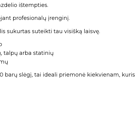
zdelio ištempties.
ant profesionalų įrenginį.
 sukurtas suteikti tau visišką laisvę.
o
ų, talpų arba statinių
jimų
arų slėgį, tai ideali priemonė kiekvienam, kuris n