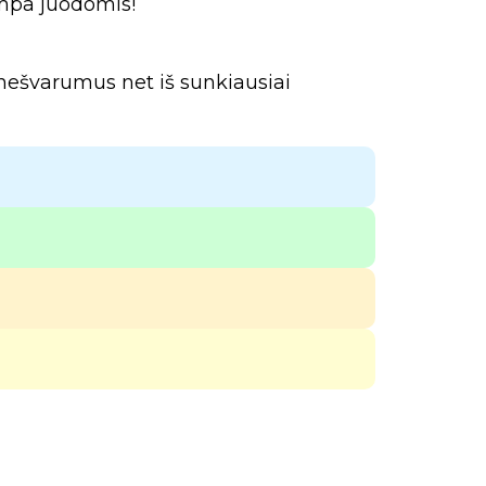
ampa juodomis!
r nešvarumus net iš sunkiausiai