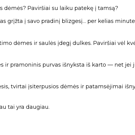
ios dėmės? Paviršiai su laiku patekę į tamsą?
as grįžta į savo pradinį blizgesį… per kelias minute
mo dėmes ir saulės įdegį dulkes. Paviršiai vėl kv
s ir pramoninis purvas išnyksta iš karto — net jei
is, tvirtai įsiterpusios dėmės ir patamsėjimai išny
au tai yra daugiau.