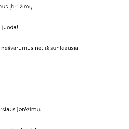
aus įbrėžimų.
 juoda!
r nešvarumus net iš sunkiausiai
ršiaus įbrėžimų.