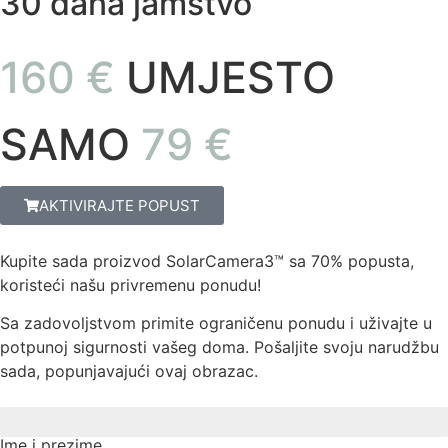
30 dana jamstvo
160 €
UMJESTO
SAMO
79 €
AKTIVIRAJTE POPUST
Kupite sada proizvod SolarCamera3™ sa 70% popusta,
koristeći našu privremenu ponudu!
Sa zadovoljstvom primite ograničenu ponudu i uživajte u
potpunoj sigurnosti vašeg doma. Pošaljite svoju narudžbu
sada, popunjavajući ovaj obrazac.
BROJ 1 BRAND ZAVARIVAČA U EUROPI
Ime i prezime