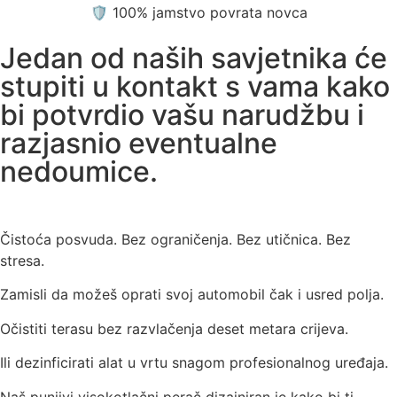
🛡️ 100% jamstvo povrata novca
Jedan od naših savjetnika će
stupiti u kontakt s vama kako
bi potvrdio vašu narudžbu i
razjasnio eventualne
nedoumice.
Čistoća posvuda. Bez ograničenja. Bez utičnica. Bez
stresa.
Zamisli da možeš oprati svoj automobil čak i usred polja.
Očistiti terasu bez razvlačenja deset metara crijeva.
Ili dezinficirati alat u vrtu snagom profesionalnog uređaja.
Naš punjivi visokotlačni perač dizajniran je kako bi ti