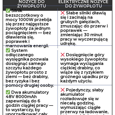
NOŻYCE DO
ELEKTRYCZNE NOŻYCE
ŻYWOPŁOTU
DO ŻYWOPŁOTU
Silnik
Słabe silniki dławią
bezszczotkowy o
się i zacinają na
mocy 1000W przebija
grubych gałęziach,
się przez najgęstsze
zmuszając do przerw i
żywopłoty za jednym
poprawek —
pociągnięciem — bez
zmieniając 30 minut
dławienia się,
pracy w wyczerpującą
poprawek i
udrękę.
marnowania energii.
System
odłączanego
Dosięgnięcie góry
wysięgnika pozwala
wysokiego żywopłotu
dosięgnąć samego
wymaga wyciągania
szczytu każdego
ciężkiej drabiny, co
żywopłotu prosto z
wiąże się z ryzykiem
ziemi — bez drabiny,
groźnego upadku przy
bez ryzyka i bez
każdym użyciu.
pomocy drugiej osoby.
Pojedynczy, słaby
Dwa akumulatory
akumulator
48V 8000mAh
rozładowuje się w
zapewniają do 6
niecałą godzinę,
godzin ciągłej pracy —
wymuszając ciągłe
to wystarczy, by
przerwy na ładowanie,
uporządkować cały