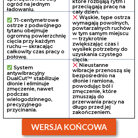
które rozbijają rytm i
ogród na jednym
przeciągają pracę na
ładowaniu.
cały dzień.
Wąskie, tępe ostrza
71-centymetrowe
wymagają powolnych,
ostrze z podwójnego
powtarzalnych ruchów
tytanu obejmuje
w tym samym miejscu
ogromną powierzchnię
— trzykrotnie
cięcia przy każdym
zwiększając czas i
ruchu — skracając
wysiłek potrzebny do
całkowity czas pracy o
uzyskania czystego
połowę.
cięcia.
Nieustanne
System
wibracje przenoszą się
antywibracyjny
bezpośrednio na
DualCut™ stabilizuje
dłonie i ramiona,
dłonie i eliminuje
powodując ból i
zmęczenie, nawet
zmęczenie, które
podczas
zmuszają do
wielogodzinnego,
przerwania pracy na
precyzyjnego
długo przed jej
przycinania.
zakończeniem.
WERSJA KOŃCOWA