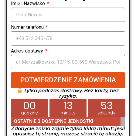
Imię i Nazwisko
Numer telefonu
Adres dostawy
POTWIERDZENIE ZAMÓWIENIA
Tylko podczas dostawy. Bez karty, bez
ryzyka.
00
13
52
godziny
minuty
sekundy
OSTATNIE 3 DOSTĘPNE JEDNOSTKI
Zdobycie zniżki zajmie tylko kilka minut: jeśli
opuścisz tę stronę, możesz stracić tę okazję.