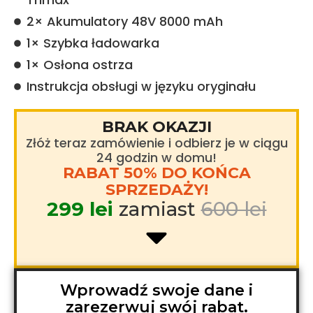
​2× Akumulatory 48V 8000 mAh
​1× Szybka ładowarka
​1× Osłona ostrza
Instrukcja obsługi w języku oryginału
BRAK OKAZJI
Złóż teraz zamówienie i odbierz je w ciągu
24 godzin w domu!
RABAT 50% DO KOŃCA
SPRZEDAŻY!
299 lei
zamiast
600 lei
Wprowadź swoje dane i
zarezerwuj swój rabat.