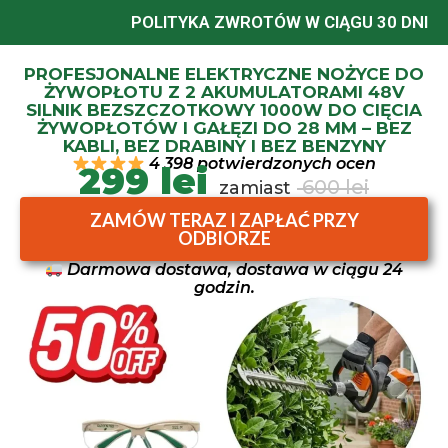
POLITYKA ZWROTÓW W CIĄGU 30 DNI
PROFESJONALNE ELEKTRYCZNE NOŻYCE DO
ŻYWOPŁOTU Z 2 AKUMULATORAMI 48V ​
SILNIK BEZSZCZOTKOWY 1000W DO CIĘCIA
ŻYWOPŁOTÓW I GAŁĘZI DO 28 MM – BEZ
KABLI, BEZ DRABINY I BEZ BENZYNY
4 398 potwierdzonych ocen
299 lei
600 lei
zamiast
ZAMÓW TERAZ I ZAPŁAĆ PRZY
ODBIORZE
Darmowa dostawa, dostawa w ciągu 24
godzin.