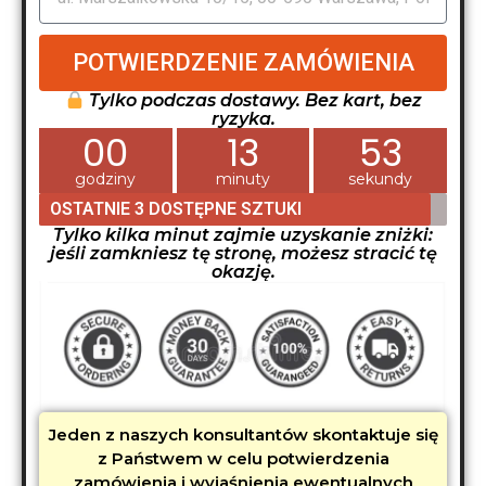
POTWIERDZENIE ZAMÓWIENIA
Tylko podczas dostawy. Bez kart, bez
ryzyka.
00
13
52
godziny
minuty
sekundy
OSTATNIE 3 DOSTĘPNE SZTUKI
Tylko kilka minut zajmie uzyskanie zniżki:
jeśli zamkniesz tę stronę, możesz stracić tę
okazję.
Jeden z naszych konsultantów skontaktuje się
z Państwem w celu potwierdzenia
zamówienia i wyjaśnienia ewentualnych