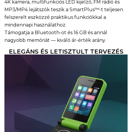
4K kamera, multifunkciós LED kijelző, FM rádió és
MP3/MP4 lejátszók teszik a SmartPlus™-t teljesen
felszerelt eszközzé praktikus funkciókkal a
mindennapi használathoz.
Támogatja a Bluetooth-ot és 16 GB és annál
nagyobb memóriát — kiváló ár-érték arány.
ELEGÁNS ÉS LETISZTULT TERVEZÉS