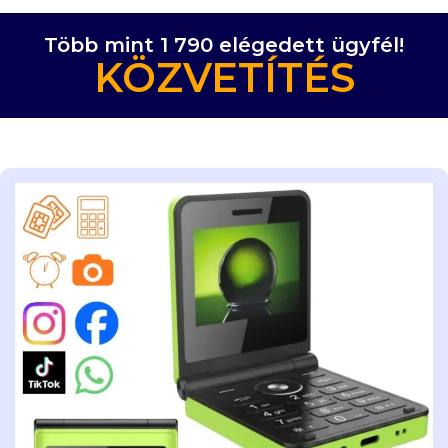
Több mint 1 790 elégedett ügyfél!
KÖZVETÍTÉS