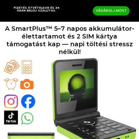
FIZETÉS ÁTVÉTELKOR ÉS 24
ÓRÁN BELÜLI SZÁLLÍTÁS.
VÁSÁROLJ MOST
A SmartPlus™ 5–7 napos akkumulátor-
élettartamot és 2 SIM kártya
támogatást kap — napi töltési stressz
nélkül!