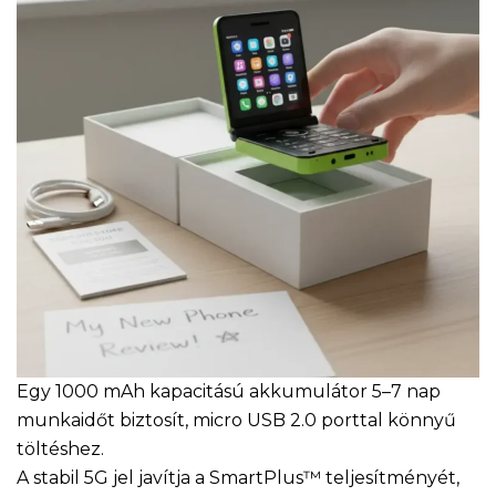
Egy 1000 mAh kapacitású akkumulátor 5–7 nap
munkaidőt biztosít, micro USB 2.0 porttal könnyű
töltéshez.
A stabil 5G jel javítja a SmartPlus™ teljesítményét,