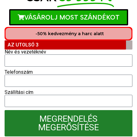
VÁSÁROLJ MOST SZÁNDÉKOT
-50% kedvezmény a harc alatt
AZ UTOLSÓ 3
Név és vezetéknév
Telefonszám
Szállítási cím
MEGRENDELÉS
MEGERŐSÍTÉSE