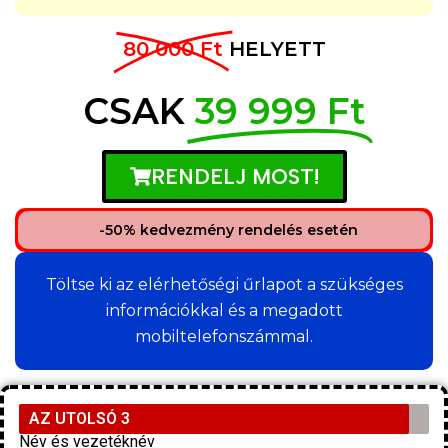
80 000 Ft
HELYETT
CSAK
39 999 Ft
RENDELJ MOST!
-50% kedvezmény rendelés esetén
Töltse ki az elérhetőségi űrlapot a szükséges
információkkal és a megadott
mobiltelefonszámmal.
AZ UTOLSÓ 3
Név és vezetéknév