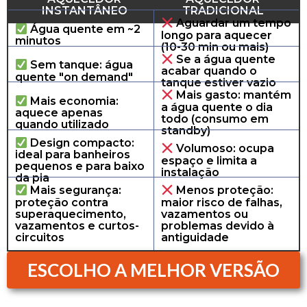
INSTANTÂNEO
TRADICIONAL
Aguardar um tempo
Água quente em ~2
longo para aquecer
minutos
(10-30 min ou mais)
Se a água quente
Sem tanque: água
acabar quando o
quente "on demand"
tanque estiver vazio
Mais gasto: mantém
Mais economia:
a água quente o dia
aquece apenas
todo (consumo em
quando utilizado
standby)
Design compacto:
Volumoso: ocupa
ideal para banheiros
espaço e limita a
pequenos e para baixo
instalação
da pia
Mais segurança:
Menos proteção:
proteção contra
maior risco de falhas,
superaquecimento,
vazamentos ou
vazamentos e curtos-
problemas devido à
circuitos
antiguidade
ESCOLHO A MELHOR VERSÃO