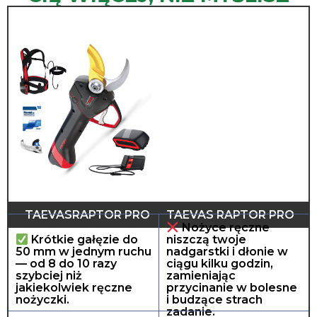
TAEVASRAPTOR PRO
TAEVAS RAPTOR PRO
Nożyce ręczne
Krótkie gałęzie do
niszczą twoje
50 mm w jednym ruchu
nadgarstki i dłonie w
— od 8 do 10 razy
ciągu kilku godzin,
szybciej niż
zamieniając
jakiekolwiek ręczne
przycinanie w bolesne
nożyczki.
i budzące strach
zadanie.