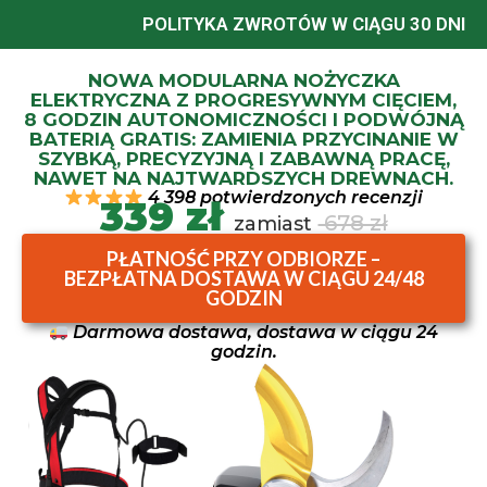
POLITYKA ZWROTÓW W CIĄGU 30 DNI
NOWA MODULARNA NOŻYCZKA
ELEKTRYCZNA Z PROGRESYWNYM CIĘCIEM,
8 GODZIN AUTONOMICZNOŚCI I PODWÓJNĄ
BATERIĄ GRATIS: ZAMIENIA PRZYCINANIE W
SZYBKĄ, PRECYZYJNĄ I ZABAWNĄ PRACĘ,
NAWET NA NAJTWARDSZYCH DREWNACH.
4 398 potwierdzonych recenzji
339 zł
678 zł
zamiast
PŁATNOŚĆ PRZY ODBIORZE –
BEZPŁATNA DOSTAWA W CIĄGU 24/48
GODZIN
Darmowa dostawa, dostawa w ciągu 24
godzin.