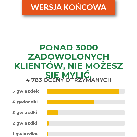
WERSJA KOŃCOWA
PONAD 3000
ZADOWOLONYCH
KLIENTÓW, NIE MOŻESZ
SIĘ MYLIĆ.
4 783 OCENY OTRZYMANYCH
5 gwiazdek
4 gwiazdki
3 gwiazdki
2 gwiazdki
1 gwiazdka