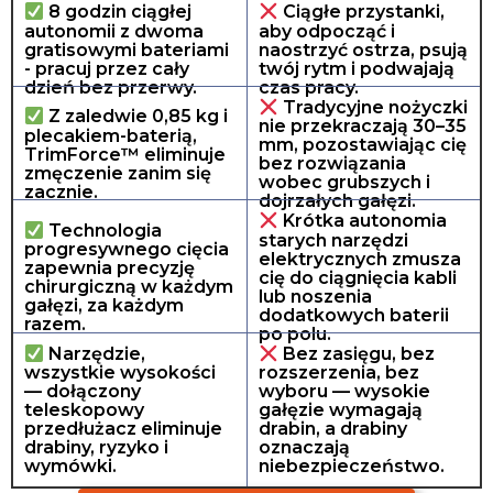
8 godzin ciągłej
Ciągłe przystanki,
autonomii z dwoma
aby odpocząć i
gratisowymi bateriami
naostrzyć ostrza, psują
- pracuj przez cały
twój rytm i podwajają
dzień bez przerwy.
czas pracy.
Tradycyjne nożyczki
Z zaledwie 0,85 kg i
nie przekraczają 30–35
plecakiem-baterią,
mm, pozostawiając cię
TrimForce™ eliminuje
bez rozwiązania
zmęczenie zanim się
wobec grubszych i
zacznie.
dojrzałych gałęzi.
Krótka autonomia
Technologia
starych narzędzi
progresywnego cięcia
elektrycznych zmusza
zapewnia precyzję
cię do ciągnięcia kabli
chirurgiczną w każdym
lub noszenia
gałęzi, za każdym
dodatkowych baterii
razem.
po polu.
Narzędzie,
Bez zasięgu, bez
wszystkie wysokości
rozszerzenia, bez
— dołączony
wyboru — wysokie
teleskopowy
gałęzie wymagają
przedłużacz eliminuje
drabin, a drabiny
drabiny, ryzyko i
oznaczają
wymówki.
niebezpieczeństwo.