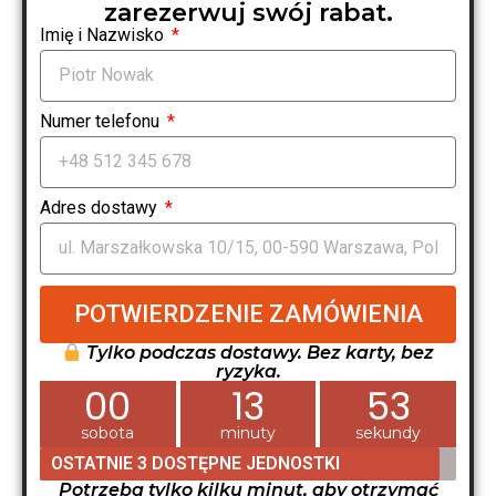
zarezerwuj swój rabat.
Imię i Nazwisko
Numer telefonu
Adres dostawy
POTWIERDZENIE ZAMÓWIENIA
Tylko podczas dostawy. Bez karty, bez
ryzyka.
00
13
52
sobota
minuty
sekundy
OSTATNIE 3 DOSTĘPNE JEDNOSTKI
Potrzeba tylko kilku minut, aby otrzymać