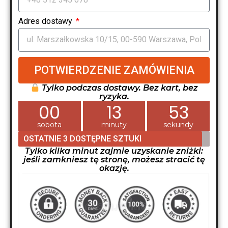
Adres dostawy
POTWIERDZENIE ZAMÓWIENIA
Tylko podczas dostawy. Bez kart, bez
ryzyka.
00
13
52
sobota
minuty
sekundy
OSTATNIE 3 DOSTĘPNE SZTUKI
Tylko kilka minut zajmie uzyskanie zniżki:
jeśli zamkniesz tę stronę, możesz stracić tę
okazję.