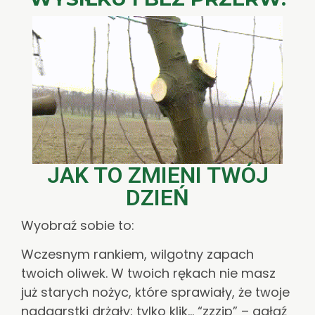
JAK TO ZMIENI TWÓJ
DZIEŃ
Wyobraź sobie to:
Wczesnym rankiem, wilgotny zapach
twoich oliwek. W twoich rękach nie masz
już starych nożyc, które sprawiały, że twoje
nadgarstki drżały: tylko klik… “zzzip” – gałąź