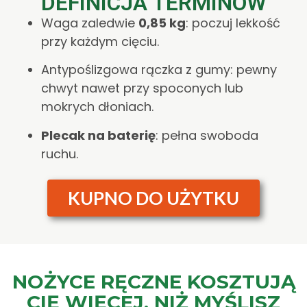
DEFINICJA TERMINÓW
Waga zaledwie
0,85 kg
: poczuj lekkość
przy każdym cięciu.
Antypoślizgowa rączka z gumy: pewny
chwyt nawet przy spoconych lub
mokrych dłoniach.
Plecak na baterię
: pełna swoboda
ruchu.
KUPNO DO UŻYTKU
NOŻYCE RĘCZNE KOSZTUJĄ
CIĘ WIĘCEJ, NIŻ MYŚLISZ