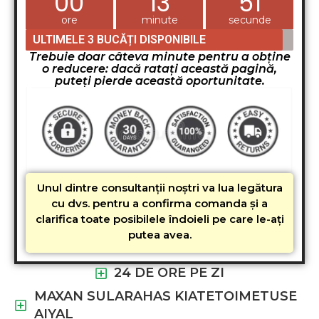
00
13
51
ore
minute
secunde
ULTIMELE 3 BUCĂȚI DISPONIBILE
Trebuie doar câteva minute pentru a obține
o reducere: dacă ratați această pagină,
puteți pierde această oportunitate.
Unul dintre consultanții noștri va lua legătura
cu dvs. pentru a confirma comanda și a
clarifica toate posibilele îndoieli pe care le-ați
putea avea.
24 DE ORE PE ZI
MAXAN SULARAHAS KIATETOIMETUSE
AIYAL