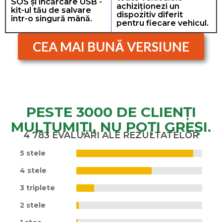
SOS și încărcare USB -
achiziționezi un
kit-ul tău de salvare
dispozitiv diferit
într-o singură mână.
pentru fiecare vehicul.
CEA MAI BUNĂ VERSIUNE
PESTE 3000 DE CLIENȚI
MULȚUMIȚI, NU POȚI GREȘI.
4 783 EVALUĂRI ALE REZULTATELOR
5 stele
4 stele
3 triplete
2 stele