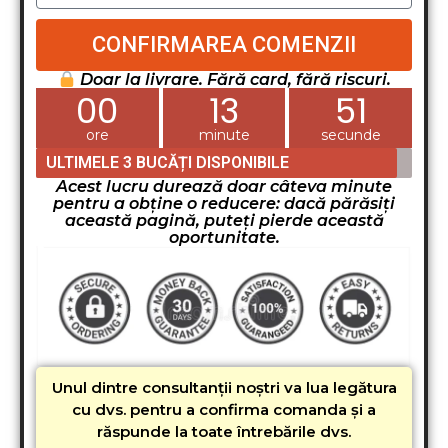
CONFIRMAREA COMENZII
Doar la livrare. Fără card, fără riscuri.
00
13
50
ore
minute
secunde
ULTIMELE 3 BUCĂȚI DISPONIBILE
Acest lucru durează doar câteva minute
pentru a obține o reducere: dacă părăsiți
această pagină, puteți pierde această
oportunitate.
Unul dintre consultanții noștri va lua legătura
cu dvs. pentru a confirma comanda și a
răspunde la toate întrebările dvs.