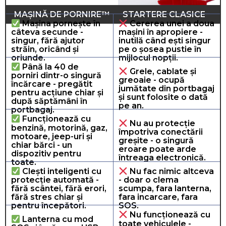
MAȘINĂ DE PORNIRE™
STARTERE CLASICE
Mașina pornește în
Cererea unei a doua
câteva secunde -
mașini în apropiere -
singur, fără ajutor
inutilă când ești singur
străin, oricând și
pe o șosea pustie în
oriunde.
mijlocul nopții.
Până la 40 de
Grele, cablate și
porniri dintr-o singură
greoaie - ocupă
încărcare - pregătit
jumătate din portbagaj
pentru acțiune chiar și
și sunt folosite o dată
după săptămâni în
pe an.
portbagaj.
Funcționează cu
Nu au protecție
benzină, motorină, gaz,
împotriva conectării
motoare, jeep-uri și
greșite - o singură
chiar bărci - un
eroare poate arde
dispozitiv pentru
întreaga electronică.
toate.
Clești inteligenti cu
Nu fac nimic altceva
protecție automată -
- doar o clema
fără scântei, fără erori,
scumpa, fara lanterna,
fără stres chiar și
fara incarcare, fara
pentru începători.
SOS.
Nu funcționează cu
Lanterna cu mod
toate vehiculele -