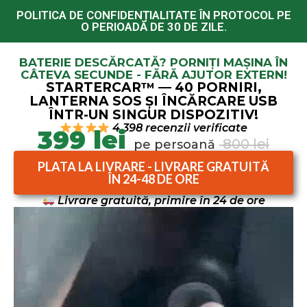
POLITICA DE CONFIDENȚIALITATE ÎN PROTOCOL PE
O PERIOADĂ DE 30 DE ZILE.
BATERIE DESCĂRCATĂ? PORNIȚI MAȘINA ÎN
CÂTEVA SECUNDE - FĂRĂ AJUTOR EXTERN!
STARTERCAR™ — 40 PORNIRI,
LANTERNA SOS ȘI ÎNCĂRCARE USB
ÎNTR-UN SINGUR DISPOZITIV!
4.398 recenzii verificate
399 lei
800 lei
pe persoană
PLATA LA LIVRARE - LIVRARE GRATUITĂ
ÎN 24-48 DE ORE
Livrare gratuită, primire în 24 de ore