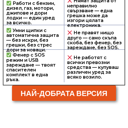
Нямат защита от
Работи с бензин,
неправилно
дизел, газ, мотори,
свързване — една
джипове и дори
грешка може да
лодки — един уред
изгори цялата
за всичко.
електроника.
Умни щипки с
Не правят нищо
автоматична защита
друго — само скъпа
— без искри, без
скоба, без фенер, без
грешки, без стрес
зареждане, без SOS.
дори за новаци.
Фенер с SOS
Не работят с
режим и USB
всички превозни
зареждане — твоят
средства — купуваш
спасителен
различен уред за
комплект в една
всяко возило.
ръка.
НАЙ-ДОБРАТА ВЕРСИЯ