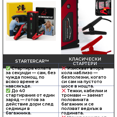
КЛАСИЧЕСКИ
STARTERCAR™
СТАРТЕРИ
Стартира колата
Изискват втора
за секунди — сам, без
кола наблизо —
чужда помощ, по
безполезни, когато
всяко време и
си сам на пустото
навсякъде.
шосе в нощта.
До 40
Тежки, кабелни и
стартирания от един
тромави — заемат
заряд — готов за
половината
действие дори след
багажник и се
седмици в
ползват веднъж в
багажника.
годината.