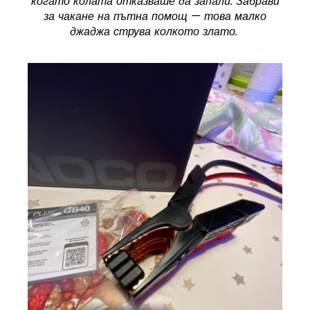
когато колата отказваше да запали. Забрави
за чакане на пътна помощ — това малко
джаджа струва колкото злато.