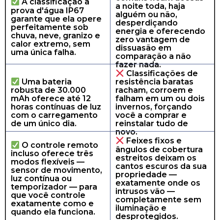
​A classificação à
a noite toda, haja
prova d'água IP67
alguém ou não,
garante que ela opere
desperdiçando
perfeitamente sob
energia e oferecendo
chuva, neve, granizo e
zero vantagem de
calor extremo, sem
dissuasão em
uma única falha.
comparação a não
fazer nada.
​Classificações de
​Uma bateria
resistência baratas
robusta de 30.000
racham, corroem e
mAh oferece até 12
falham em um ou dois
horas contínuas de luz
invernos, forçando
com o carregamento
você a comprar e
de um único dia.
reinstalar tudo de
novo.
​Feixes fixos e
​O controle remoto
ângulos de cobertura
incluso oferece três
estreitos deixam os
modos flexíveis —
cantos escuros da sua
sensor de movimento,
propriedade —
luz contínua ou
exatamente onde os
temporizador — para
intrusos vão —
que você controle
completamente sem
exatamente como e
iluminação e
quando ela funciona.
desprotegidos.