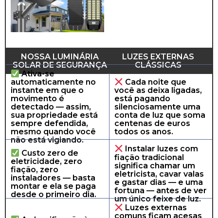
NOSSA LUMINÁRIA
LUZES EXTERNAS
SOLAR DE SEGURANÇA
CLÁSSICAS
​Ativa-se
automaticamente no
​Cada noite que
instante em que o
você as deixa ligadas,
movimento é
está pagando
detectado — assim,
silenciosamente uma
sua propriedade está
conta de luz que soma
sempre defendida,
centenas de euros
mesmo quando você
todos os anos.
não está vigiando.
​Instalar luzes com
​Custo zero de
fiação tradicional
eletricidade, zero
significa chamar um
fiação, zero
eletricista, cavar valas
instaladores — basta
e gastar dias — e uma
montar e ela se paga
fortuna — antes de ver
desde o primeiro dia.
um único feixe de luz.
​​Luzes externas
comuns ficam acesas