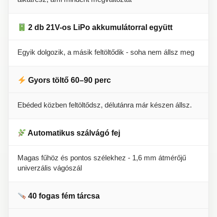
2 db 21V-os LiPo akkumulátorral együtt
Egyik dolgozik, a másik feltöltődik - soha nem állsz meg
Gyors töltő 60–90 perc
Ebéded közben feltöltődsz, délutánra már készen állsz.
Automatikus szálvágó fej
Magas fűhöz és pontos szélekhez - 1,6 mm átmérőjű
univerzális vágószál
40 fogas fém tárcsa