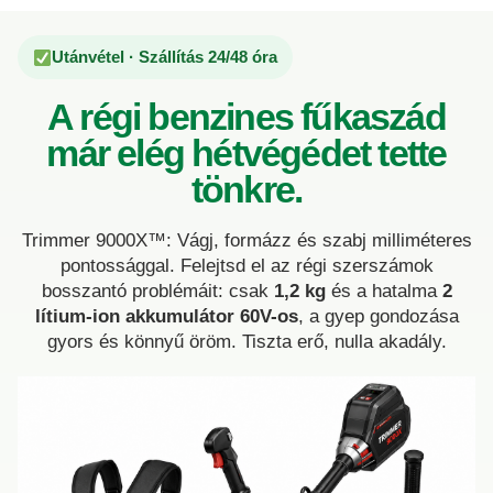
Utánvétel · Szállítás 24/48 óra
A régi benzines fűkaszád
már elég hétvégédet tette
tönkre.
Trimmer 9000X™: Vágj, formázz és szabj milliméteres
pontossággal. Felejtsd el az régi szerszámok
bosszantó problémáit: csak
1,2 kg
és a hatalma
2
lítium-ion akkumulátor 60V-os
, a gyep gondozása
gyors és könnyű öröm. Tiszta erő, nulla akadály.