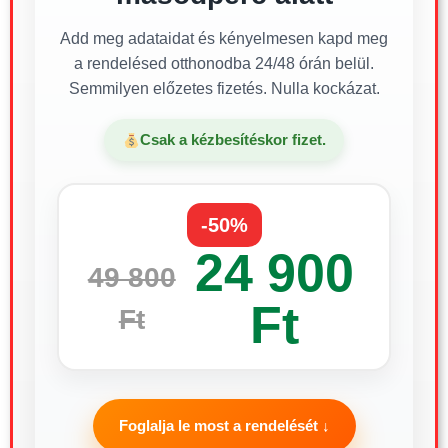
Add meg adataidat és kényelmesen kapd meg
a rendelésed otthonodba 24/48 órán belül.
Semmilyen előzetes fizetés. Nulla kockázat.
Csak a kézbesítéskor fizet.
-50%
24 900
49 800
Ft
Ft
Foglalja le most a rendelését ↓