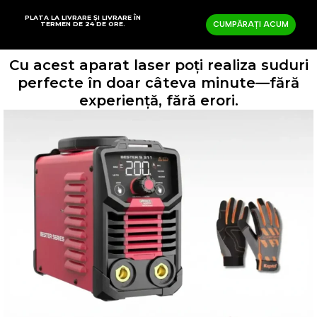
PLATA LA LIVRARE ȘI LIVRARE ÎN
TERMEN DE 24 DE ORE.
CUMPĂRAȚI ACUM
Cu acest aparat laser poți realiza suduri
perfecte în doar câteva minute—fără
experiență, fără erori.