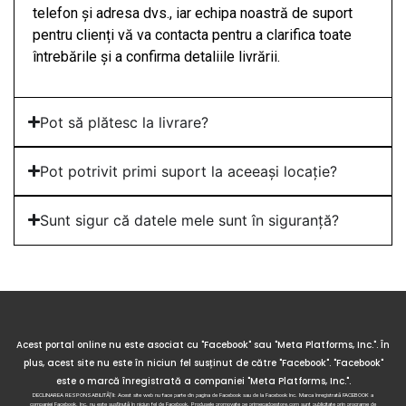
telefon și adresa dvs., iar echipa noastră de suport
pentru clienți vă va contacta pentru a clarifica toate
întrebările și a confirma detaliile livrării.
Pot să plătesc la livrare?
Pot potrivit primi suport la aceeași locație?
Sunt sigur că datele mele sunt în siguranță?
Acest portal online nu este asociat cu "Facebook" sau "Meta Platforms, Inc.". În
plus, acest site nu este în niciun fel susținut de către "Facebook". "Facebook"
este o marcă înregistrată a companiei "Meta Platforms, Inc.".
DECLINAREA RESPONSABILITĂȚII: Acest site web nu face parte din pagina de Facebook sau de la Facebook Inc. Marca înregistrată FACEBOOK a
companiei Facebook, Inc. nu este susținută în niciun fel de Facebook. Produsele promovate pe primegadgestore.com sunt publicitate prin programe de