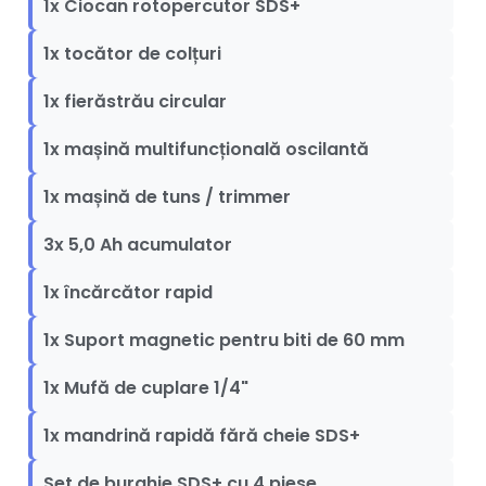
1x Ciocan rotopercutor SDS+
1x tocător de colțuri
1x fierăstrău circular
1x mașină multifuncțională oscilantă
1x mașină de tuns / trimmer
3x 5,0 Ah acumulator
1x încărcător rapid
1x Suport magnetic pentru biti de 60 mm
1x Mufă de cuplare 1/4"
1x mandrină rapidă fără cheie SDS+
Set de burghie SDS+ cu 4 piese