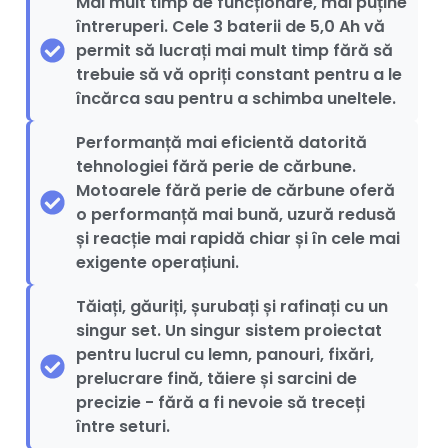
Mai mult timp de funcționare, mai puține
întreruperi. Cele 3 baterii de 5,0 Ah vă
permit să lucrați mai mult timp fără să
trebuie să vă opriți constant pentru a le
încărca sau pentru a schimba uneltele.
Performanță mai eficientă datorită
tehnologiei fără perie de cărbune.
Motoarele fără perie de cărbune oferă
o performanță mai bună, uzură redusă
și reacție mai rapidă chiar și în cele mai
exigente operațiuni.
Tăiați, găuriți, șurubați și rafinați cu un
singur set. Un singur sistem proiectat
pentru lucrul cu lemn, panouri, fixări,
prelucrare fină, tăiere și sarcini de
precizie - fără a fi nevoie să treceți
între seturi.