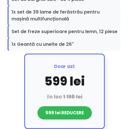
1x set de 39 lame de ferăstrău pentru
mașină multifuncțională
Set de freze superioare pentru lemn, 12 piese
1x Geantă cu unelte de 26"
Doar azi:
599 lei
în loc
1 198 lei
599 lei REDUCERE