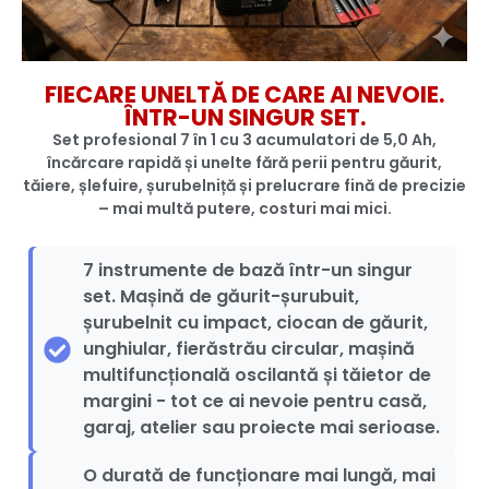
FIECARE UNELTĂ DE CARE AI NEVOIE.
ÎNTR-UN SINGUR SET.
Set profesional 7 în 1 cu 3 acumulatori de 5,0 Ah,
încărcare rapidă și unelte fără perii pentru găurit,
tăiere, șlefuire, șurubelniță și prelucrare fină de precizie
– mai multă putere, costuri mai mici.
7 instrumente de bază într-un singur
set. Mașină de găurit-șurubuit,
șurubelnit cu impact, ciocan de găurit,
unghiular, fierăstrău circular, mașină
multifuncțională oscilantă și tăietor de
margini - tot ce ai nevoie pentru casă,
garaj, atelier sau proiecte mai serioase.
O durată de funcționare mai lungă, mai