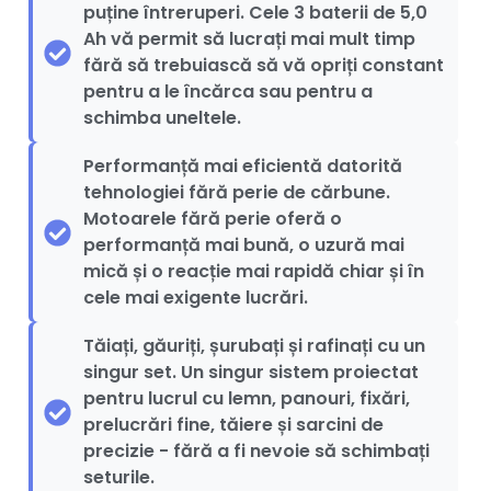
puține întreruperi. Cele 3 baterii de 5,0
Ah vă permit să lucrați mai mult timp
fără să trebuiască să vă opriți constant
pentru a le încărca sau pentru a
schimba uneltele.
Performanță mai eficientă datorită
tehnologiei fără perie de cărbune.
Motoarele fără perie oferă o
performanță mai bună, o uzură mai
mică și o reacție mai rapidă chiar și în
cele mai exigente lucrări.
Tăiați, găuriți, șurubați și rafinați cu un
singur set. Un singur sistem proiectat
pentru lucrul cu lemn, panouri, fixări,
prelucrări fine, tăiere și sarcini de
precizie - fără a fi nevoie să schimbați
seturile.